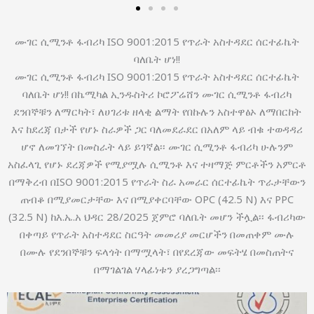
ሙገር ሲሚንቶ ፋብሪካ ISO 9001:2015 የጥራት አስተዳደር ሰርተፊኬት
ባለቤት ሆነ!!
ሙገር ሲሚንቶ ፋብሪካ ISO 9001:2015 የጥራት አስተዳደር ሰርተፊኬት
ባለቤት ሆነ!! በኬሚካል ኢንዱስትሪ ኮሮፖሬሸን ሙገር ሲሚንቶ ፋብሪካ
ደንበኞቹን ለማርካት፣ ለሀገሪቱ ዘላቂ ልማት የበኩሉን አስተዋፅኦ ለማበርከት
እና ከደረጃ በታች የሆኑ ስራዎች ጋር ባለመደራደር በአለም ላይ ብቁ ተወዳዳሪ
ሆኖ ለመገኘት በመስራት ላይ ይገኛል፡፡ ሙገር ሲሚንቶ ፋብሪካ ሁሉንም
አስፈላጊ የሆኑ ደረጃዎች የሚያሟሉ ሲሚንቶ እና ተዛማጅ ምርቶችን አምርቶ
በማቅረብ በISO 9001:2015 የጥራት ስራ አመራር ሰርተፊኬት ጥራታቸውን
ጠብቆ በሚያመርታቸው እና በሚያቀርባቸው OPC (42.5 N) እና PPC
(32.5 N) ከእ.ኤ.አ ህዳር 28/2025 ጀምሮ ባለቤት መሆን ችሏል፡፡ ፋብሪካው
በቀጣይ የጥራት አስተዳደር ስርዓት መመሪያ መርሆችን በመጠቀም ሙሉ
በሙሉ የደንበኞቹን ፍላጎት በማሟላት፣ በየደረጃው መፍትሄ በመስጠትና
በማገልገል ሃላፊነቱን ያረጋግጣል፡፡