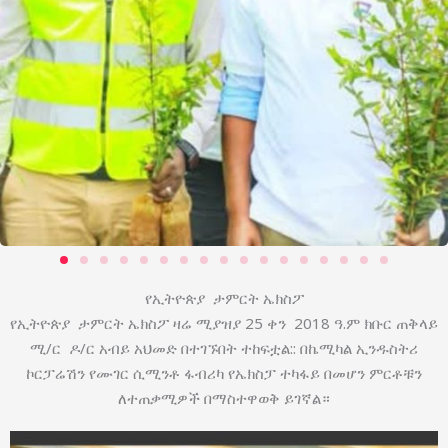
የኢትዮጵያ ታምርት ኤክስፖ
የኢትዮጵያ ታምርት ኤክስፖ ዛሬ ሚያዝያ 25 ቀን 2018 ዓ.ም ክቡር ጠቅላይ
ሚ/ር ዶ/ር አብይ አህመድ በተገኙበት ተከፍቷል:: በኬሚካል ኢንዱስትሪ
ኮርፓሬሽን የሙገር ሲሚንቶ ፋብሪካ የኤክስፓ ተካፋይ በመሆን ምርቶቹን
ለተጠቃሚዎች በማስተዋወቅ ይገኛል።