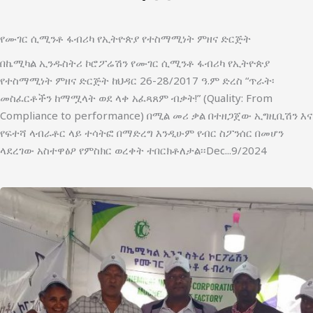
የሙገር ሲሚንቶ ፋብሪካ የኢትዮጵያ የተስማሚነት ምዘና ድርጅት
በኬሚካል ኢንዱስትሪ ኮሮፖሬሽን የሙገር ሲሚንቶ ፋብሪካ የኢትዮጵያ
የተስማሚነት ምዘና ድርጅት ከህዳር 26-28/2017 ዓ.ም ድረስ “ጥራት፡
መስፈርቶችን ከማሟላት ወደ ላቀ አፈጻጸም ብቃት!” (Quality: From
Compliance to performance) በሚል መሪ ቃል በተዘጋጀው ኢግዚቢሽን እና
የፍተሻ ላብራቶር ላይ ተሳትፎ በማድረግ እንዲሁም የብር ስፖንሰር በመሆን
ላደረገው አስተዋፅዖ የምስክር ወረቀት ተበርክቶለታል፡፡Dec...9/2024