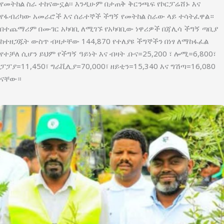
የመትከል ስራ ተከናውኗል፡፡ እንዲሁም በታጠቅ ቅርንጫፍ የኮርፓሬሸ‍ኑ እና
የፋብሪካው አመራሮች እና ሰራተኞች ችግኝ የመትከል ስራው ላይ ተሳትፈዋል።
በተጨማሪም በሙገር አካባቢ ለሚገኙ የአካባቢው ነዋሪዎች በጃሊሳ ችግኝ ጣቢያ
ከተዘጋጁት ውስጥ ብዛታቸው 144,870 የተለያዩ ችግኞችን በነፃ ለማከፋፈል
የተቻለ ሲሆን ይህም የችግኝ ዓይነት እና ብዛት .ቡና=25,200 ፣ ሎሚ=6,800፣
ፓፓያ=11,450፣ ግራቪሊያ=70,000፣ ዘይቲን=15,340 እና ግሽጣ=16,080
ናቸው።