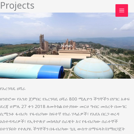
Projects
Skip
to
content
News
የአረንጓዴ ዐሻራ
ዘንድሮው የአንድ ጀምበር የአረንጓዴ ዐሻራ 800 ሚሊዮን ችግኞችን በሃገር አቀፍ
ደረጃ ሀምሌ 27 ቀን 2018 ለመትከል በተያዘው መርሀ ግብር መሰረት በሙገር
ሲሚንቶ ፋብሪካ የፋብሪካው ከፍተኛ የስራ ሃላፊዎች፣ የአደአ በርጋ ወረዳ
አስተዳዳሪዎች፣ የኢትዮጵያ መከላከያ ሰራዊት እና የፋብሪካው ሰራተኞች
በተገኙበት የተለያዪ ችግኞችን በፋብሪካው ጊቢ ውስጥ በማፍላት/በማዘጋጀት