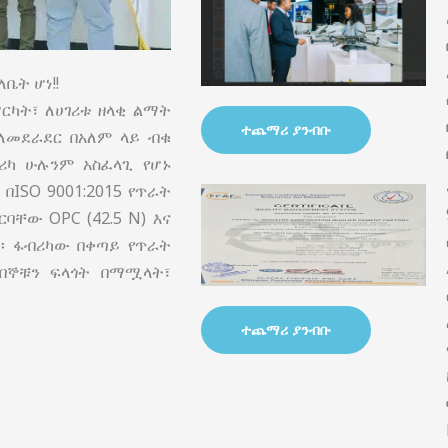
ቤት ሆነ!!
ርካት፣ ለሀገሪቱ ዘላቂ ልማት
ተጨማሪ ያንብቡ
ባለመደራደር በአለም ላይ ብቁ
ሪካ ሁሉንም አስፈላጊ የሆኑ
ISO 9001:2015 የጥራት
ቸው OPC (42.5 N) እና
ል፡፡ ፋብሪካው በቀጣይ የጥራት
በኞቹን ፍላጎት በማሟላት፣
ተጨማሪ ያንብቡ