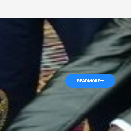
READMORE