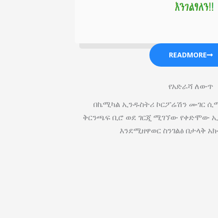
READMORE
የአድራሻ ለውጥ
በኬሚካል ኢንዱስትሪ ኮርፖሬሽን ሙገር ሲሚ
ቅርንጫፍ ቢሮ ወደ ገርጂ ሚገኘው የቀድሞው ኢ
እንደሚዘዋወር ስንገልፅ በታላቅ አክ