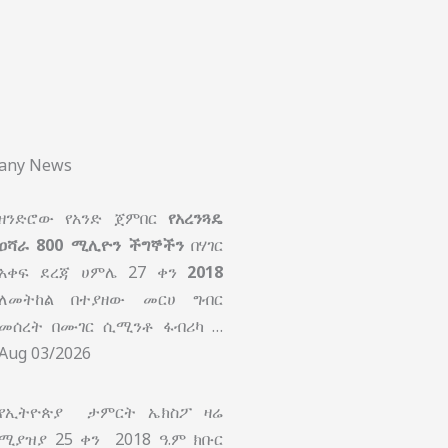
pany News
ዘንድሮው የአንድ ጀምበር
የአረንጓዴ
ዐሻራ
800 ሚሊዮን ችግኞችን
በሃገር
አቀፍ ደረጃ ሀምሌ 27 ቀን
2018
ለመትከል በተያዘው መርሀ ግብር
መሰረት በሙገር ሲሚንቶ ፋብሪካ …
Aug 03/2026
የኢትዮጵያ ታምርት ኤክስፖ ዛሬ
ሚያዝያ 25 ቀን 2018 ዓ.ም ክቡር