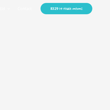
BId
Contact
8329 ነፃ የስልክ መስመር