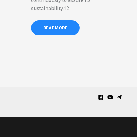
continuously to assure its
sustainability.12
READMORE