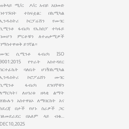
ጠቅላይ ሚ/ር ዶ/ር አብይ አህመድ
በተገኙበት ተከፍቷል:: በኬሚካል
ኢንዱስትሪ ኮርፓሬሽን የሙገር
ሲሚንቶ ፋብሪካ የኤክስፓ ተካፋይ
በመሆን ምርቶቹን ለተጠቃሚዎች
በማስተዋወቅ ይገኛል።
ሙገር ሲሚንቶ ፋብሪካ ISO
9001:2015 የጥራት አስተዳደር
ሰርተፊኬት ባለቤት ሆነ!!በኬሚካል
ኢንዱስትሪ ኮሮፖሬሸን ሙገር
ሲሚንቶ ፋብሪካ ደንበኞቹን
ለማርካት፣ ለሀገሪቱ ዘላቂ ልማት
የበኩሉን አስተዋፅኦ ለማበርከት እና
ከደረጃ በታች የሆኑ ስራዎች ጋር
ባለመደራደር በአለም ላይ ብቁ…
DEC10,2025