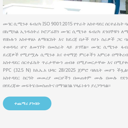
ሙገር ሲሚንቶ ፋብሪካ ISO 9001:2015 የጥራት አስተዳደር ሰርተፊኬት ባለ
በኬሚካል ኢንዱስትሪ ኮሮፖሬሸን ሙገር ሲሚንቶ ፋብሪካ ደንበኞቹን ለማ
የበኩሉን አስተዋፅኦ ለማበርከት እና ከደረጃ በታች የሆኑ ስራዎች ጋር 
ተወዳዳሪ ሆኖ ለመገኘት በመስራት ላይ ይገኛል፡፡ ሙገር ሲሚንቶ ፋብ
ደረጃዎች የሚያሟሉ ሲሚንቶ እና ተዛማጅ ምርቶችን አምርቶ በማቅረብ በ
አስተዳደር ሰርተፊኬት ጥራታቸውን ጠብቆ በሚያመርታቸው እና በሚያቀርባ
PPC (32.5 N) ከእ.ኤ.አ ህዳር 28/2025 ጀምሮ ባለቤት መሆን ችሏ
አስተዳደር ስርዓት መመሪያ መርሆችን በመጠቀም ሙሉ በሙሉ የደን
በየደረጃው መፍትሄ በመስጠትና በማገልገል ሃላፊነቱን ያረጋግጣል፡፡
ተጨማሪ ያንብቡ