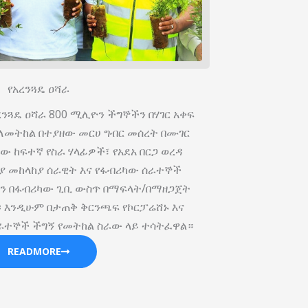
የአረንጓዴ ዐሻራ
ረንጓዴ ዐሻራ 800 ሚሊዮን ችግኞችን በሃገር አቀፍ
8 ለመትከል በተያዘው መርሀ ግብር መሰረት በሙገር
 ከፍተኛ የስራ ሃላፊዎች፣ የአደአ በርጋ ወረዳ
ያ መከላከያ ሰራዊት እና የፋብሪካው ሰራተኞች
ችን በፋብሪካው ጊቢ ውስጥ በማፍላት/በማዘጋጀት
፡ እንዲሁም በታጠቅ ቅርንጫፍ የኮርፓሬሸ‍ኑ እና
ራተኞች ችግኝ የመትከል ስራው ላይ ተሳትፈዋል።
READMORE