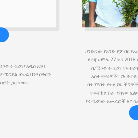
ዘንድሮው የአንድ ጀምበር የአ
ደረጃ ሀምሌ 27 ቀን 201
ንቶ ፋብሪካ የአዲስ አበባ
ሲሚንቶ ፋብሪካ የፋብሪካው
ምፔርያል ሆቴል ህንፃ በቅርቡ
አስተዳዳሪዎች፣ የኢትዮጵ
ብሮት ጋር ነው፡፡
በተገኙበት የተለያዪ ችግኞ
የመትከል ስራ ተከናውኗል፡
የፋብሪካው አመራሮች እና ሰ