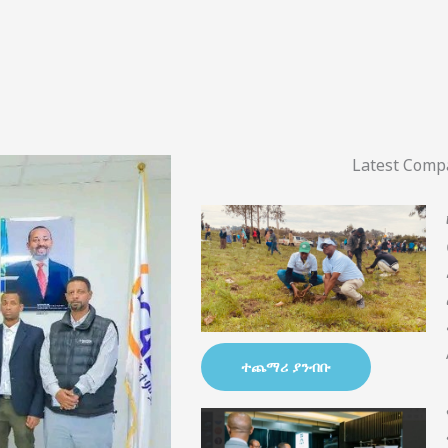
Latest Com
ተጨማሪ ያንብቡ