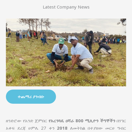
Latest Company News
ተጨማሪ ያንብቡ
ዘንድሮው የአንድ ጀምበር
የአረንጓዴ ዐሻራ
800 ሚሊዮን ችግኞችን
በሃገር
አቀፍ ደረጃ ሀምሌ 27 ቀን
2018
ለመትከል በተያዘው መርሀ ግብር