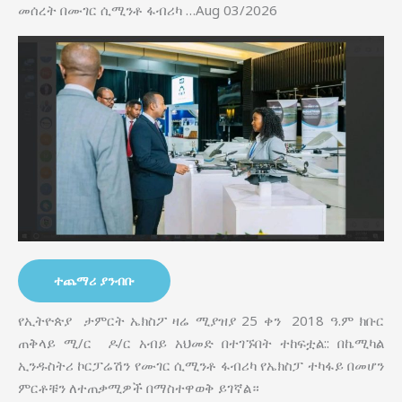
መሰረት በሙገር ሲሚንቶ ፋብሪካ …Aug 03/2026
ተጨማሪ ያንብቡ
የኢትዮጵያ ታምርት ኤክስፖ ዛሬ ሚያዝያ 25 ቀን 2018 ዓ.ም ክቡር
ጠቅላይ ሚ/ር ዶ/ር አብይ አህመድ በተገኙበት ተከፍቷል:: በኬሚካል
ኢንዱስትሪ ኮርፓሬሽን የሙገር ሲሚንቶ ፋብሪካ የኤክስፓ ተካፋይ በመሆን
ምርቶቹን ለተጠቃሚዎች በማስተዋወቅ ይገኛል።