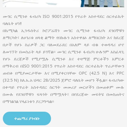
ሙገር ሲሚንቶ ፋብሪካ ISO 9001:2015 የጥራት አስተዳደር ሰርተፊኬት
ባለቤት ሆነ!!
በኬሚካል ኢንዱስትሪ ኮሮፖሬሸን ሙገር ሲሚንቶ ፋብሪካ ደንበኞቹን
ለማርካት፣ ለሀገሪቱ ዘላቂ ልማት የበኩሉን አስተዋፅኦ ለማበርከት እና ከደረጃ
በታች የሆኑ ስራዎች ጋር ባለመደራደር በአለም ላይ ብቁ ተወዳዳሪ ሆኖ
ለመገኘት በመስራት ላይ ይገኛል፡፡ ሙገር ሲሚንቶ ፋብሪካ ሁሉንም አስፈላጊ
የሆኑ ደረጃዎች የሚያሟሉ ሲሚንቶ እና ተዛማጅ ምርቶችን አምርቶ
በማቅረብ በISO 9001:2015 የጥራት አስተዳደር ሰርተፊኬት ጥራታቸውን
ጠብቆ በሚያመርታቸው እና በሚያቀርባቸው OPC (42.5 N) እና PPC
(32.5 N) ከእ.ኤ.አ ህዳር 28/2025 ጀምሮ ባለቤት መሆን ችሏል፡፡ ፋብሪካው
በቀጣይ የጥራት አስተዳደር ስርዓት መመሪያ መርሆችን በመጠቀም ሙሉ
በሙሉ የደንበኞቹን ፍላጎት በማሟላት፣ በየደረጃው መፍትሄ በመስጠትና
በማገልገል ሃላፊነቱን ያረጋግጣል፡፡
ተጨማሪ ያንብቡ