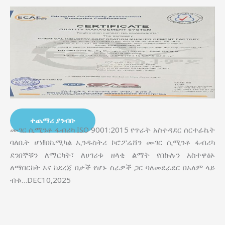
ተጨማሪ ያንብቡ
ሙገር ሲሚንቶ ፋብሪካ ISO 9001:2015 የጥራት አስተዳደር ሰርተፊኬት
ባለቤት ሆነ!!በኬሚካል ኢንዱስትሪ ኮሮፖሬሸን ሙገር ሲሚንቶ ፋብሪካ
ደንበኞቹን ለማርካት፣ ለሀገሪቱ ዘላቂ ልማት የበኩሉን አስተዋፅኦ
ለማበርከት እና ከደረጃ በታች የሆኑ ስራዎች ጋር ባለመደራደር በአለም ላይ
ብቁ…DEC10,2025