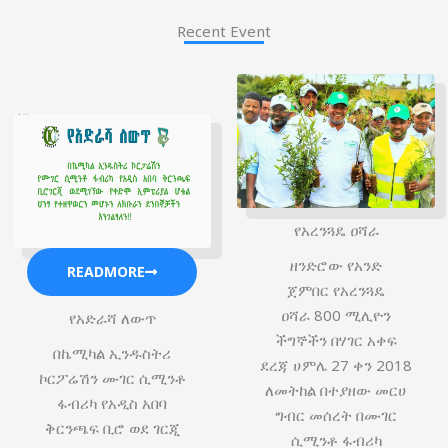
Recent Event
የአረንጓዴ ዐሻራ
ዘንድሮው የአንድ
READMORE
ጀምበር የአረንጓዴ
ዐሻራ 800 ሚሊዮን
የአድራሻ ለውጥ
ችግኞችን በሃገር አቀፍ
በኬሚካል ኢንዱስትሪ
ደረጃ ሀምሌ 27 ቀን 2018
ኮርፖሬሽን ሙገር ሲሚንቶ
ለመትከል በተያዘው መርሀ
ፋብሪካ የአዲስ አበባ
ግብር መሰረት በሙገር
ቅርንጫፍ ቢሮ ወደ ገርጂ
ሲሚንቶ ፋብሪካ