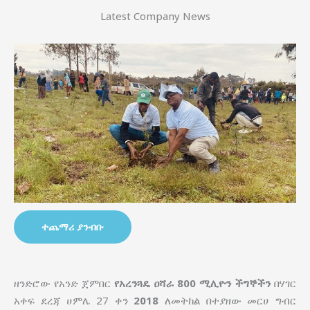
Latest Company News
ተጨማሪ ያንብቡ
ዘንድሮው የአንድ ጀምበር
የአረንጓዴ ዐሻራ
800 ሚሊዮን ችግኞችን
በሃገር
አቀፍ ደረጃ ሀምሌ 27 ቀን
2018
ለመትከል በተያዘው መርሀ ግብር