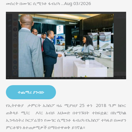
መሰረት በሙገር ሲሚንቶ ፋብሪካ …Aug 03/2026
ተጨማሪ ያንብቡ
የኢትዮጵያ ታምርት ኤክስፖ ዛሬ ሚያዝያ 25 ቀን 2018 ዓ.ም ክቡር
ጠቅላይ ሚ/ር ዶ/ር አብይ አህመድ በተገኙበት ተከፍቷል:: በኬሚካል
ኢንዱስትሪ ኮርፓሬሽን የሙገር ሲሚንቶ ፋብሪካ የኤክስፓ ተካፋይ በመሆን
ምርቶቹን ለተጠቃሚዎች በማስተዋወቅ ይገኛል።