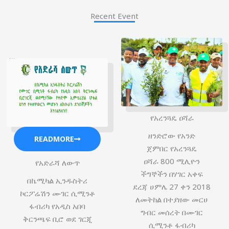
Recent Event
የአረንጓዴ ዐሻራ
ዘንድሮው የአንድ
READMORE
ጀምበር የአረንጓዴ
ዐሻራ 800 ሚሊዮን
የአድራሻ ለውጥ
ችግኞችን በሃገር አቀፍ
በኬሚካል ኢንዱስትሪ
ደረጃ ሀምሌ 27 ቀን 2018
ኮርፖሬሽን ሙገር ሲሚንቶ
ለመትከል በተያዘው መርሀ
ፋብሪካ የአዲስ አበባ
ግብር መሰረት በሙገር
ቅርንጫፍ ቢሮ ወደ ገርጂ
ሲሚንቶ ፋብሪካ