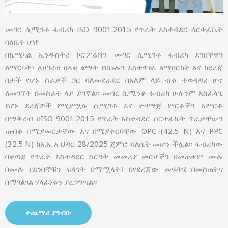
ሙገር ሲሚንቶ ፋብሪካ ISO 9001:2015 የጥራት አስተዳደር ሰርተፊኬት
ባለቤት ሆነ!!
በኬሚካል ኢንዱስትሪ ኮሮፖሬሸን ሙገር ሲሚንቶ ፋብሪካ ደንበኞቹን
ለማርካት፣ ለሀገሪቱ ዘላቂ ልማት የበኩሉን አስተዋፅኦ ለማበርከት እና ከደረጃ
በታች የሆኑ ስራዎች ጋር ባለመደራደር በአለም ላይ ብቁ ተወዳዳሪ ሆኖ
ለመገኘት በመስራት ላይ ይገኛል፡፡ ሙገር ሲሚንቶ ፋብሪካ ሁሉንም አስፈላጊ
የሆኑ ደረጃዎች የሚያሟሉ ሲሚንቶ እና ተዛማጅ ምርቶችን አምርቶ
በማቅረብ በISO 9001:2015 የጥራት አስተዳደር ሰርተፊኬት ጥራታቸውን
ጠብቆ በሚያመርታቸው እና በሚያቀርባቸው OPC (42.5 N) እና PPC
(32.5 N) ከእ.ኤ.አ ህዳር 28/2025 ጀምሮ ባለቤት መሆን ችሏል፡፡ ፋብሪካው
በቀጣይ የጥራት አስተዳደር ስርዓት መመሪያ መርሆችን በመጠቀም ሙሉ
በሙሉ የደንበኞቹን ፍላጎት በማሟላት፣ በየደረጃው መፍትሄ በመስጠትና
በማገልገል ሃላፊነቱን ያረጋግጣል፡፡
ተጨማሪ ያንብቡ