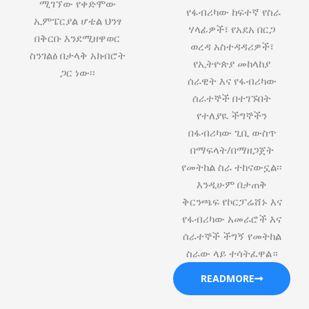
ሚገኘው የቀድሞው
የፋብሪካው ከፍተኛ የስራ
ኢምፔርያል ሆቴል ህንፃ
ሃላፊዎች፣ የአደአ በርጋ
በቅርቡ እንደሚዘዋወር
ወረዳ አስተዳዳሪዎች፣
ስንገልፅ በታላቅ አክብሮት
የኢትዮጵያ መከላከያ
ጋር ነው፡፡
ሰራዊት እና የፋብሪካው
ሰራተኞች በተገኙበት
የተለያዪ ችግኞችን
በፋብሪካው ጊቢ ውስጥ
በማፍላት/በማዘጋጀት
የመትከል ስራ ተከናውኗል፡፡
እንዲሁም በታጠቅ
ቅርንጫፍ የኮርፓሬሸ‍ኑ እና
የፋብሪካው አመራሮች እና
ሰራተኞች ችግኝ የመትከል
ስራው ላይ ተሳትፈዋል።
READMORE