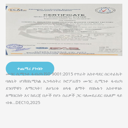
ተጨማሪ ያንብቡ
ሙገር ሲሚንቶ ፋብሪካ ISO 9001:2015 የጥራት አስተዳደር ሰርተፊኬት
ባለቤት ሆነ!!በኬሚካል ኢንዱስትሪ ኮሮፖሬሸን ሙገር ሲሚንቶ ፋብሪካ
ደንበኞቹን ለማርካት፣ ለሀገሪቱ ዘላቂ ልማት የበኩሉን አስተዋፅኦ
ለማበርከት እና ከደረጃ በታች የሆኑ ስራዎች ጋር ባለመደራደር በአለም ላይ
ብቁ…DEC10,2025