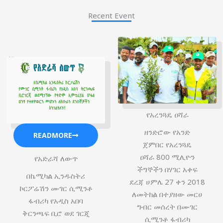
Recent Event
የአረንጓዴ ዐሻራ
ዘንድሮው የአንድ
READMORE
ጀምበር የአረንጓዴ
ዐሻራ 800 ሚሊዮን
የአድራሻ ለውጥ
ችግኞችን በሃገር አቀፍ
በኬሚካል ኢንዱስትሪ
ደረጃ ሀምሌ 27 ቀን 2018
ኮርፖሬሽን ሙገር ሲሚንቶ
ለመትከል በተያዘው መርሀ
ፋብሪካ የአዲስ አበባ
ግብር መሰረት በሙገር
ቅርንጫፍ ቢሮ ወደ ገርጂ
ሲሚንቶ ፋብሪካ