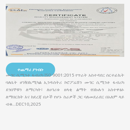
ተጨማሪ ያንብቡ
ሙገር ሲሚንቶ ፋብሪካ ISO 9001:2015 የጥራት አስተዳደር ሰርተፊኬት
ባለቤት ሆነ!!በኬሚካል ኢንዱስትሪ ኮሮፖሬሸን ሙገር ሲሚንቶ ፋብሪካ
ደንበኞቹን ለማርካት፣ ለሀገሪቱ ዘላቂ ልማት የበኩሉን አስተዋፅኦ
ለማበርከት እና ከደረጃ በታች የሆኑ ስራዎች ጋር ባለመደራደር በአለም ላይ
ብቁ…DEC10,2025