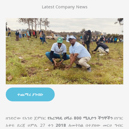
Latest Company News
ተጨማሪ ያንብቡ
ዘንድሮው የአንድ ጀምበር
የአረንጓዴ ዐሻራ
800 ሚሊዮን ችግኞችን
በሃገር
አቀፍ ደረጃ ሀምሌ 27 ቀን
2018
ለመትከል በተያዘው መርሀ ግብር