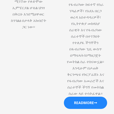
ሚገኘው የቀድሞው
የፋብሪካው ከፍተኛ የስራ
ኢምፔርያል ሆቴል ህንፃ
ሃላፊዎች፣ የአደአ በርጋ
በቅርቡ እንደሚዘዋወር
ወረዳ አስተዳዳሪዎች፣
ስንገልፅ በታላቅ አክብሮት
የኢትዮጵያ መከላከያ
ጋር ነው፡፡
ሰራዊት እና የፋብሪካው
ሰራተኞች በተገኙበት
የተለያዪ ችግኞችን
በፋብሪካው ጊቢ ውስጥ
በማፍላት/በማዘጋጀት
የመትከል ስራ ተከናውኗል፡፡
እንዲሁም በታጠቅ
ቅርንጫፍ የኮርፓሬሸ‍ኑ እና
የፋብሪካው አመራሮች እና
ሰራተኞች ችግኝ የመትከል
ስራው ላይ ተሳትፈዋል።
READMORE