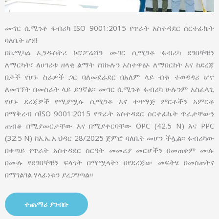
ሙገር ሲሚንቶ ፋብሪካ ISO 9001:2015 የጥራት አስተዳደር ሰርተፊኬት
ባለቤት ሆነ!!
በኬሚካል ኢንዱስትሪ ኮሮፖሬሸን ሙገር ሲሚንቶ ፋብሪካ ደንበኞቹን
ለማርካት፣ ለሀገሪቱ ዘላቂ ልማት የበኩሉን አስተዋፅኦ ለማበርከት እና ከደረጃ
በታች የሆኑ ስራዎች ጋር ባለመደራደር በአለም ላይ ብቁ ተወዳዳሪ ሆኖ
ለመገኘት በመስራት ላይ ይገኛል፡፡ ሙገር ሲሚንቶ ፋብሪካ ሁሉንም አስፈላጊ
የሆኑ ደረጃዎች የሚያሟሉ ሲሚንቶ እና ተዛማጅ ምርቶችን አምርቶ
በማቅረብ በISO 9001:2015 የጥራት አስተዳደር ሰርተፊኬት ጥራታቸውን
ጠብቆ በሚያመርታቸው እና በሚያቀርባቸው OPC (42.5 N) እና PPC
(32.5 N) ከእ.ኤ.አ ህዳር 28/2025 ጀምሮ ባለቤት መሆን ችሏል፡፡ ፋብሪካው
በቀጣይ የጥራት አስተዳደር ስርዓት መመሪያ መርሆችን በመጠቀም ሙሉ
በሙሉ የደንበኞቹን ፍላጎት በማሟላት፣ በየደረጃው መፍትሄ በመስጠትና
በማገልገል ሃላፊነቱን ያረጋግጣል፡፡
ተጨማሪ ያንብቡ