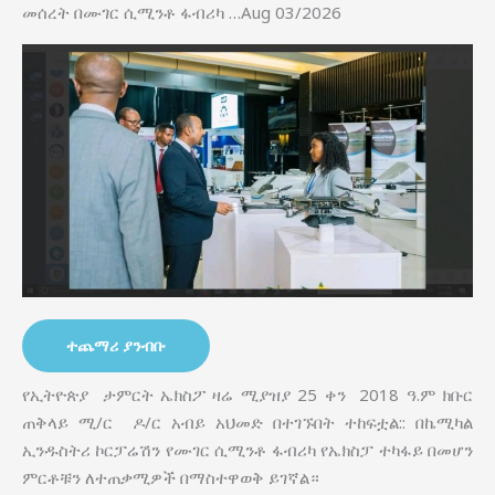
መሰረት በሙገር ሲሚንቶ ፋብሪካ …Aug 03/2026
ተጨማሪ ያንብቡ
የኢትዮጵያ ታምርት ኤክስፖ ዛሬ ሚያዝያ 25 ቀን 2018 ዓ.ም ክቡር
ጠቅላይ ሚ/ር ዶ/ር አብይ አህመድ በተገኙበት ተከፍቷል:: በኬሚካል
ኢንዱስትሪ ኮርፓሬሽን የሙገር ሲሚንቶ ፋብሪካ የኤክስፓ ተካፋይ በመሆን
ምርቶቹን ለተጠቃሚዎች በማስተዋወቅ ይገኛል።