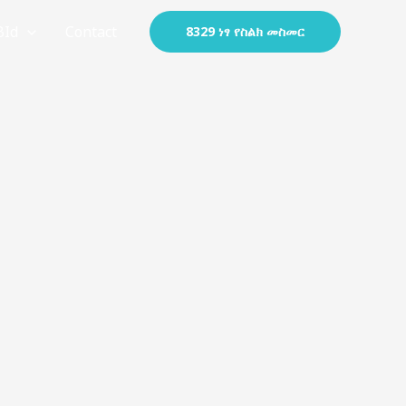
BId
Contact
8329 ነፃ የስልክ መስመር