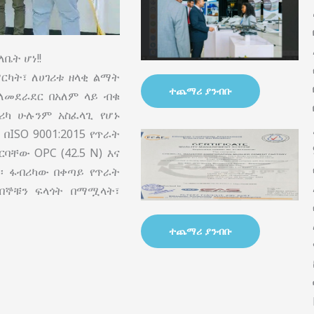
ቤት ሆነ!!
ርካት፣ ለሀገሪቱ ዘላቂ ልማት
ተጨማሪ ያንብቡ
ባለመደራደር በአለም ላይ ብቁ
ሪካ ሁሉንም አስፈላጊ የሆኑ
ISO 9001:2015 የጥራት
ቸው OPC (42.5 N) እና
ል፡፡ ፋብሪካው በቀጣይ የጥራት
በኞቹን ፍላጎት በማሟላት፣
ተጨማሪ ያንብቡ