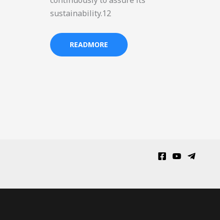
continuously to assure its
sustainability.12
READMORE