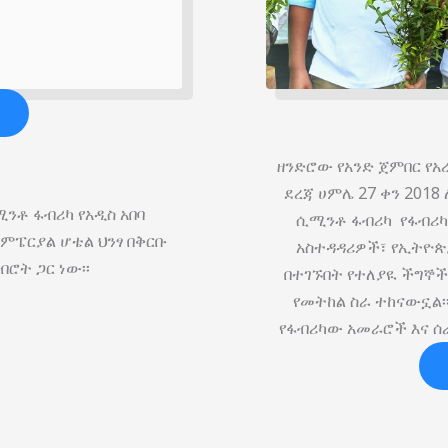
ዘንድሮው የአንድ ጀምበር የአ
ደረጃ ሀምሌ 27 ቀን 201
ንቶ ፋብሪካ የአዲስ አበባ
ሲሚንቶ ፋብሪካ የፋብሪካው
ምፔርያል ሆቴል ህንፃ በቅርቡ
አስተዳዳሪዎች፣ የኢትዮጵ
ብሮት ጋር ነው፡፡
በተገኙበት የተለያዪ ችግኞ
የመትከል ስራ ተከናውኗል፡
የፋብሪካው አመራሮች እና ሰ