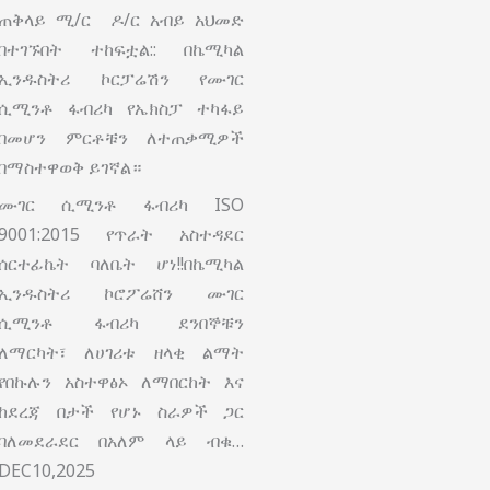
ጠቅላይ ሚ/ር ዶ/ር አብይ አህመድ
በተገኙበት ተከፍቷል:: በኬሚካል
ኢንዱስትሪ ኮርፓሬሽን የሙገር
ሲሚንቶ ፋብሪካ የኤክስፓ ተካፋይ
በመሆን ምርቶቹን ለተጠቃሚዎች
በማስተዋወቅ ይገኛል።
ሙገር ሲሚንቶ ፋብሪካ ISO
9001:2015 የጥራት አስተዳደር
ሰርተፊኬት ባለቤት ሆነ!!በኬሚካል
ኢንዱስትሪ ኮሮፖሬሸን ሙገር
ሲሚንቶ ፋብሪካ ደንበኞቹን
ለማርካት፣ ለሀገሪቱ ዘላቂ ልማት
የበኩሉን አስተዋፅኦ ለማበርከት እና
ከደረጃ በታች የሆኑ ስራዎች ጋር
ባለመደራደር በአለም ላይ ብቁ…
DEC10,2025