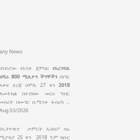
pany News
ዘንድሮው የአንድ ጀምበር
የአረንጓዴ
ዐሻራ
800 ሚሊዮን ችግኞችን
በሃገር
አቀፍ ደረጃ ሀምሌ 27 ቀን
2018
ለመትከል በተያዘው መርሀ ግብር
መሰረት በሙገር ሲሚንቶ ፋብሪካ …
Aug 03/2026
የኢትዮጵያ ታምርት ኤክስፖ ዛሬ
ሚያዝያ 25 ቀን 2018 ዓ.ም ክቡር