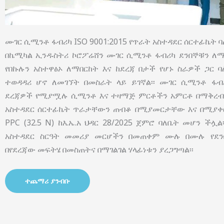
ሙገር ሲሚንቶ ፋብሪካ ISO 9001:2015 የጥራት አስተዳደር ሰርተፊኬት ባለ
በኬሚካል ኢንዱስትሪ ኮሮፖሬሸን ሙገር ሲሚንቶ ፋብሪካ ደንበኞቹን ለማ
የበኩሉን አስተዋፅኦ ለማበርከት እና ከደረጃ በታች የሆኑ ስራዎች ጋር 
ተወዳዳሪ ሆኖ ለመገኘት በመስራት ላይ ይገኛል፡፡ ሙገር ሲሚንቶ ፋብ
ደረጃዎች የሚያሟሉ ሲሚንቶ እና ተዛማጅ ምርቶችን አምርቶ በማቅረብ በ
አስተዳደር ሰርተፊኬት ጥራታቸውን ጠብቆ በሚያመርታቸው እና በሚያቀርባ
PPC (32.5 N) ከእ.ኤ.አ ህዳር 28/2025 ጀምሮ ባለቤት መሆን ችሏ
አስተዳደር ስርዓት መመሪያ መርሆችን በመጠቀም ሙሉ በሙሉ የደን
በየደረጃው መፍትሄ በመስጠትና በማገልገል ሃላፊነቱን ያረጋግጣል፡፡
ተጨማሪ ያንብቡ