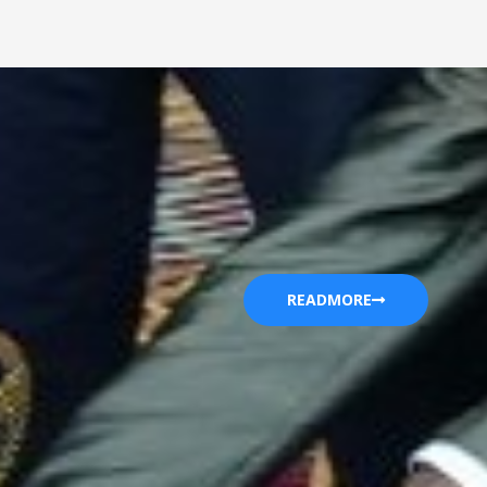
READMORE