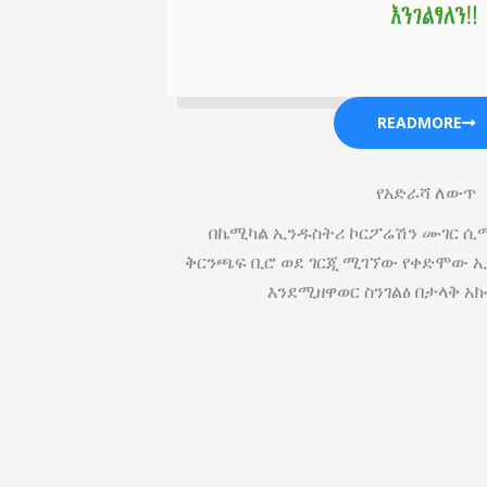
READMORE
የአድራሻ ለውጥ
በኬሚካል ኢንዱስትሪ ኮርፖሬሽን ሙገር ሲሚ
ቅርንጫፍ ቢሮ ወደ ገርጂ ሚገኘው የቀድሞው ኢ
እንደሚዘዋወር ስንገልፅ በታላቅ አክ