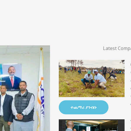
Latest Com
ተጨማሪ ያንብቡ