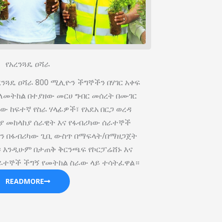
የአረንጓዴ ዐሻራ
ረንጓዴ ዐሻራ 800 ሚሊዮን ችግኞችን በሃገር አቀፍ
8 ለመትከል በተያዘው መርሀ ግብር መሰረት በሙገር
 ከፍተኛ የስራ ሃላፊዎች፣ የአደአ በርጋ ወረዳ
ያ መከላከያ ሰራዊት እና የፋብሪካው ሰራተኞች
ችን በፋብሪካው ጊቢ ውስጥ በማፍላት/በማዘጋጀት
፡ እንዲሁም በታጠቅ ቅርንጫፍ የኮርፓሬሸ‍ኑ እና
ራተኞች ችግኝ የመትከል ስራው ላይ ተሳትፈዋል።
READMORE