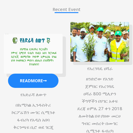
Recent Event
የአረንጓዴ ዐሻራ
ዘንድሮው የአንድ
READMORE
ጀምበር የአረንጓዴ
ዐሻራ 800 ሚሊዮን
የአድራሻ ለውጥ
ችግኞችን በሃገር አቀፍ
በኬሚካል ኢንዱስትሪ
ደረጃ ሀምሌ 27 ቀን 2018
ኮርፖሬሽን ሙገር ሲሚንቶ
ለመትከል በተያዘው መርሀ
ፋብሪካ የአዲስ አበባ
ግብር መሰረት በሙገር
ቅርንጫፍ ቢሮ ወደ ገርጂ
ሲሚንቶ ፋብሪካ