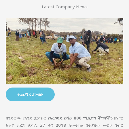
Latest Company News
ተጨማሪ ያንብቡ
ዘንድሮው የአንድ ጀምበር
የአረንጓዴ ዐሻራ
800 ሚሊዮን ችግኞችን
በሃገር
አቀፍ ደረጃ ሀምሌ 27 ቀን
2018
ለመትከል በተያዘው መርሀ ግብር