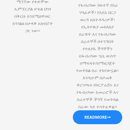
ሚገኘው የቀድሞው
የፋብሪካው ከፍተኛ የስራ
ኢምፔርያል ሆቴል ህንፃ
ሃላፊዎች፣ የአደአ በርጋ
በቅርቡ እንደሚዘዋወር
ወረዳ አስተዳዳሪዎች፣
ስንገልፅ በታላቅ አክብሮት
የኢትዮጵያ መከላከያ
ጋር ነው፡፡
ሰራዊት እና የፋብሪካው
ሰራተኞች በተገኙበት
የተለያዪ ችግኞችን
በፋብሪካው ጊቢ ውስጥ
በማፍላት/በማዘጋጀት
የመትከል ስራ ተከናውኗል፡፡
እንዲሁም በታጠቅ
ቅርንጫፍ የኮርፓሬሸ‍ኑ እና
የፋብሪካው አመራሮች እና
ሰራተኞች ችግኝ የመትከል
ስራው ላይ ተሳትፈዋል።
READMORE