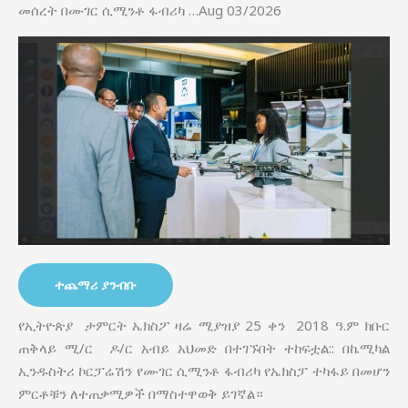
መሰረት በሙገር ሲሚንቶ ፋብሪካ …Aug 03/2026
ተጨማሪ ያንብቡ
የኢትዮጵያ ታምርት ኤክስፖ ዛሬ ሚያዝያ 25 ቀን 2018 ዓ.ም ክቡር
ጠቅላይ ሚ/ር ዶ/ር አብይ አህመድ በተገኙበት ተከፍቷል:: በኬሚካል
ኢንዱስትሪ ኮርፓሬሽን የሙገር ሲሚንቶ ፋብሪካ የኤክስፓ ተካፋይ በመሆን
ምርቶቹን ለተጠቃሚዎች በማስተዋወቅ ይገኛል።