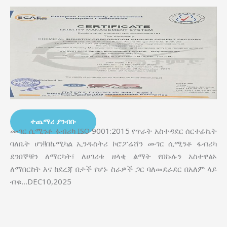
ተጨማሪ ያንብቡ
ሙገር ሲሚንቶ ፋብሪካ ISO 9001:2015 የጥራት አስተዳደር ሰርተፊኬት
ባለቤት ሆነ!!በኬሚካል ኢንዱስትሪ ኮሮፖሬሸን ሙገር ሲሚንቶ ፋብሪካ
ደንበኞቹን ለማርካት፣ ለሀገሪቱ ዘላቂ ልማት የበኩሉን አስተዋፅኦ
ለማበርከት እና ከደረጃ በታች የሆኑ ስራዎች ጋር ባለመደራደር በአለም ላይ
ብቁ…DEC10,2025