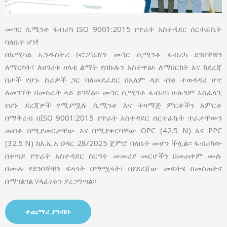
ሙገር ሲሚንቶ ፋብሪካ ISO 9001:2015 የጥራት አስተዳደር ሰርተፊኬት
ባለቤት ሆነ!!
በኬሚካል ኢንዱስትሪ ኮሮፖሬሸን ሙገር ሲሚንቶ ፋብሪካ ደንበኞቹን
ለማርካት፣ ለሀገሪቱ ዘላቂ ልማት የበኩሉን አስተዋፅኦ ለማበርከት እና ከደረጃ
በታች የሆኑ ስራዎች ጋር ባለመደራደር በአለም ላይ ብቁ ተወዳዳሪ ሆኖ
ለመገኘት በመስራት ላይ ይገኛል፡፡ ሙገር ሲሚንቶ ፋብሪካ ሁሉንም አስፈላጊ
የሆኑ ደረጃዎች የሚያሟሉ ሲሚንቶ እና ተዛማጅ ምርቶችን አምርቶ
በማቅረብ በISO 9001:2015 የጥራት አስተዳደር ሰርተፊኬት ጥራታቸውን
ጠብቆ በሚያመርታቸው እና በሚያቀርባቸው OPC (42.5 N) እና PPC
(32.5 N) ከእ.ኤ.አ ህዳር 28/2025 ጀምሮ ባለቤት መሆን ችሏል፡፡ ፋብሪካው
በቀጣይ የጥራት አስተዳደር ስርዓት መመሪያ መርሆችን በመጠቀም ሙሉ
በሙሉ የደንበኞቹን ፍላጎት በማሟላት፣ በየደረጃው መፍትሄ በመስጠትና
በማገልገል ሃላፊነቱን ያረጋግጣል፡፡
ተጨማሪ ያንብቡ