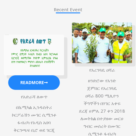
Recent Event
የአረንጓዴ ዐሻራ
ዘንድሮው የአንድ
READMORE
ጀምበር የአረንጓዴ
ዐሻራ 800 ሚሊዮን
የአድራሻ ለውጥ
ችግኞችን በሃገር አቀፍ
በኬሚካል ኢንዱስትሪ
ደረጃ ሀምሌ 27 ቀን 2018
ኮርፖሬሽን ሙገር ሲሚንቶ
ለመትከል በተያዘው መርሀ
ፋብሪካ የአዲስ አበባ
ግብር መሰረት በሙገር
ቅርንጫፍ ቢሮ ወደ ገርጂ
ሲሚንቶ ፋብሪካ