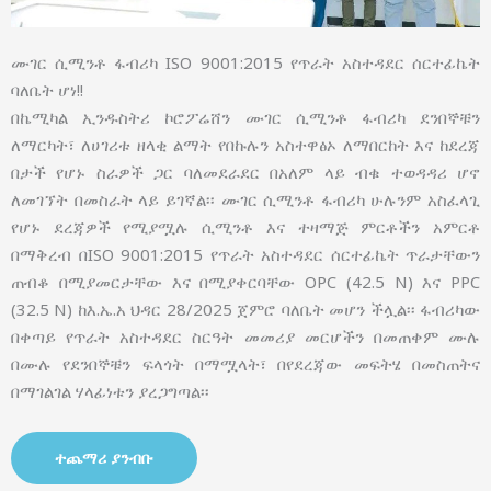
ሙገር ሲሚንቶ ፋብሪካ ISO 9001:2015 የጥራት አስተዳደር ሰርተፊኬት
ባለቤት ሆነ!!
በኬሚካል ኢንዱስትሪ ኮሮፖሬሸን ሙገር ሲሚንቶ ፋብሪካ ደንበኞቹን
ለማርካት፣ ለሀገሪቱ ዘላቂ ልማት የበኩሉን አስተዋፅኦ ለማበርከት እና ከደረጃ
በታች የሆኑ ስራዎች ጋር ባለመደራደር በአለም ላይ ብቁ ተወዳዳሪ ሆኖ
ለመገኘት በመስራት ላይ ይገኛል፡፡ ሙገር ሲሚንቶ ፋብሪካ ሁሉንም አስፈላጊ
የሆኑ ደረጃዎች የሚያሟሉ ሲሚንቶ እና ተዛማጅ ምርቶችን አምርቶ
በማቅረብ በISO 9001:2015 የጥራት አስተዳደር ሰርተፊኬት ጥራታቸውን
ጠብቆ በሚያመርታቸው እና በሚያቀርባቸው OPC (42.5 N) እና PPC
(32.5 N) ከእ.ኤ.አ ህዳር 28/2025 ጀምሮ ባለቤት መሆን ችሏል፡፡ ፋብሪካው
በቀጣይ የጥራት አስተዳደር ስርዓት መመሪያ መርሆችን በመጠቀም ሙሉ
በሙሉ የደንበኞቹን ፍላጎት በማሟላት፣ በየደረጃው መፍትሄ በመስጠትና
በማገልገል ሃላፊነቱን ያረጋግጣል፡፡
ተጨማሪ ያንብቡ