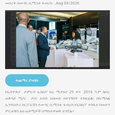
መሰረት በሙገር ሲሚንቶ ፋብሪካ …Aug 03/2026
ተጨማሪ ያንብቡ
የኢትዮጵያ ታምርት ኤክስፖ ዛሬ ሚያዝያ 25 ቀን 2018 ዓ.ም ክቡር
ጠቅላይ ሚ/ር ዶ/ር አብይ አህመድ በተገኙበት ተከፍቷል:: በኬሚካል
ኢንዱስትሪ ኮርፓሬሽን የሙገር ሲሚንቶ ፋብሪካ የኤክስፓ ተካፋይ በመሆን
ምርቶቹን ለተጠቃሚዎች በማስተዋወቅ ይገኛል።