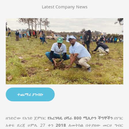
Latest Company News
ተጨማሪ ያንብቡ
ዘንድሮው የአንድ ጀምበር
የአረንጓዴ ዐሻራ
800 ሚሊዮን ችግኞችን
በሃገር
አቀፍ ደረጃ ሀምሌ 27 ቀን
2018
ለመትከል በተያዘው መርሀ ግብር