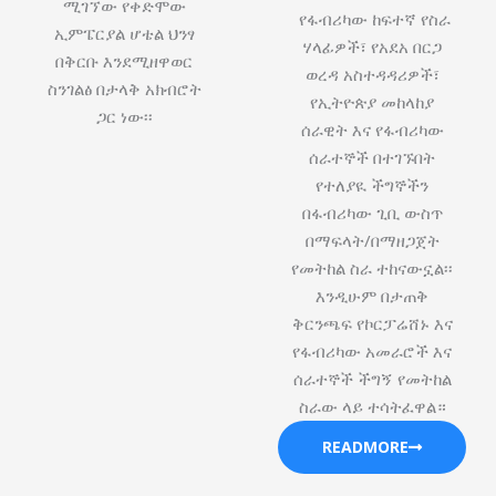
ሚገኘው የቀድሞው
የፋብሪካው ከፍተኛ የስራ
ኢምፔርያል ሆቴል ህንፃ
ሃላፊዎች፣ የአደአ በርጋ
በቅርቡ እንደሚዘዋወር
ወረዳ አስተዳዳሪዎች፣
ስንገልፅ በታላቅ አክብሮት
የኢትዮጵያ መከላከያ
ጋር ነው፡፡
ሰራዊት እና የፋብሪካው
ሰራተኞች በተገኙበት
የተለያዪ ችግኞችን
በፋብሪካው ጊቢ ውስጥ
በማፍላት/በማዘጋጀት
የመትከል ስራ ተከናውኗል፡፡
እንዲሁም በታጠቅ
ቅርንጫፍ የኮርፓሬሸ‍ኑ እና
የፋብሪካው አመራሮች እና
ሰራተኞች ችግኝ የመትከል
ስራው ላይ ተሳትፈዋል።
READMORE