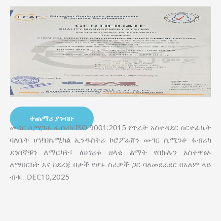
ተጨማሪ ያንብቡ
ሙገር ሲሚንቶ ፋብሪካ ISO 9001:2015 የጥራት አስተዳደር ሰርተፊኬት
ባለቤት ሆነ!!በኬሚካል ኢንዱስትሪ ኮሮፖሬሸን ሙገር ሲሚንቶ ፋብሪካ
ደንበኞቹን ለማርካት፣ ለሀገሪቱ ዘላቂ ልማት የበኩሉን አስተዋፅኦ
ለማበርከት እና ከደረጃ በታች የሆኑ ስራዎች ጋር ባለመደራደር በአለም ላይ
ብቁ…DEC10,2025