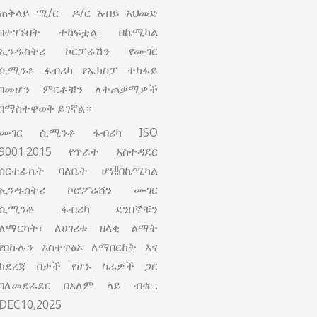
ጠቅላይ ሚ/ር ዶ/ር አብይ አህመድ
በተገኙበት ተከፍቷል:: በኬሚካል
ኢንዱስትሪ ኮርፓሬሽን የሙገር
ሲሚንቶ ፋብሪካ የኤክስፓ ተካፋይ
በመሆን ምርቶቹን ለተጠቃሚዎች
በማስተዋወቅ ይገኛል።
ሙገር ሲሚንቶ ፋብሪካ ISO
9001:2015 የጥራት አስተዳደር
ሰርተፊኬት ባለቤት ሆነ!!በኬሚካል
ኢንዱስትሪ ኮሮፖሬሸን ሙገር
ሲሚንቶ ፋብሪካ ደንበኞቹን
ለማርካት፣ ለሀገሪቱ ዘላቂ ልማት
የበኩሉን አስተዋፅኦ ለማበርከት እና
ከደረጃ በታች የሆኑ ስራዎች ጋር
ባለመደራደር በአለም ላይ ብቁ…
DEC10,2025