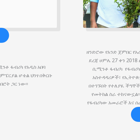
ዘንድሮው የአንድ ጀምበር የአ
ደረጃ ሀምሌ 27 ቀን 201
ንቶ ፋብሪካ የአዲስ አበባ
ሲሚንቶ ፋብሪካ የፋብሪካው
ምፔርያል ሆቴል ህንፃ በቅርቡ
አስተዳዳሪዎች፣ የኢትዮጵ
ብሮት ጋር ነው፡፡
በተገኙበት የተለያዪ ችግኞ
የመትከል ስራ ተከናውኗል፡
የፋብሪካው አመራሮች እና ሰ