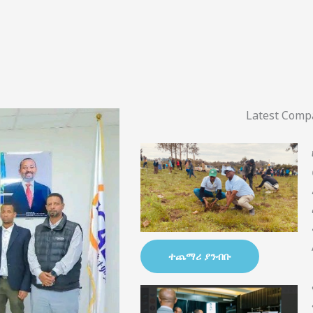
Latest Com
ተጨማሪ ያንብቡ