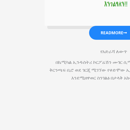
READMORE
የአድራሻ ለውጥ
በኬሚካል ኢንዱስትሪ ኮርፖሬሽን ሙገር ሲሚ
ቅርንጫፍ ቢሮ ወደ ገርጂ ሚገኘው የቀድሞው ኢ
እንደሚዘዋወር ስንገልፅ በታላቅ አክ