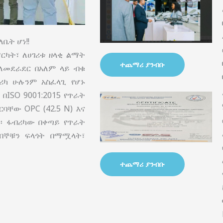
ቤት ሆነ!!
ርካት፣ ለሀገሪቱ ዘላቂ ልማት
ተጨማሪ ያንብቡ
ባለመደራደር በአለም ላይ ብቁ
ሪካ ሁሉንም አስፈላጊ የሆኑ
ISO 9001:2015 የጥራት
ቸው OPC (42.5 N) እና
ል፡፡ ፋብሪካው በቀጣይ የጥራት
በኞቹን ፍላጎት በማሟላት፣
ተጨማሪ ያንብቡ