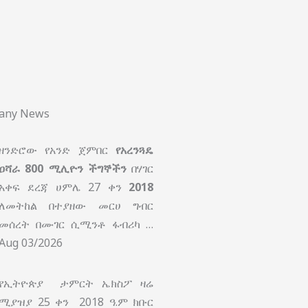
pany News
ዘንድሮው የአንድ ጀምበር
የአረንጓዴ
ዐሻራ
800 ሚሊዮን ችግኞችን
በሃገር
አቀፍ ደረጃ ሀምሌ 27 ቀን
2018
ለመትከል በተያዘው መርሀ ግብር
መሰረት በሙገር ሲሚንቶ ፋብሪካ …
Aug 03/2026
የኢትዮጵያ ታምርት ኤክስፖ ዛሬ
ሚያዝያ 25 ቀን 2018 ዓ.ም ክቡር