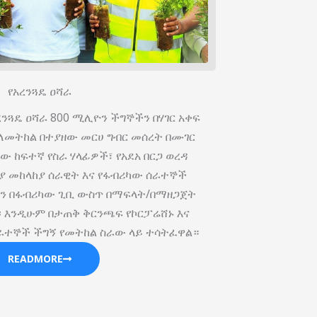
የአረንጓዴ ዐሻራ
ረንጓዴ ዐሻራ 800 ሚሊዮን ችግኞችን በሃገር አቀፍ
8 ለመትከል በተያዘው መርሀ ግብር መሰረት በሙገር
 ከፍተኛ የስራ ሃላፊዎች፣ የአደአ በርጋ ወረዳ
ያ መከላከያ ሰራዊት እና የፋብሪካው ሰራተኞች
ችን በፋብሪካው ጊቢ ውስጥ በማፍላት/በማዘጋጀት
፡ እንዲሁም በታጠቅ ቅርንጫፍ የኮርፓሬሸ‍ኑ እና
ራተኞች ችግኝ የመትከል ስራው ላይ ተሳትፈዋል።
READMORE