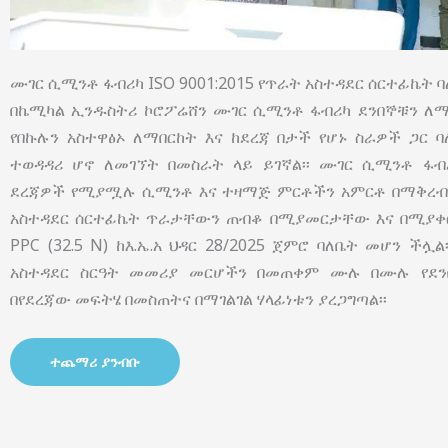
ሙገር ሲሚንቶ ፋብሪካ ISO 9001:2015 የጥራት አስተዳደር ሰርተፊኬት ባለ
በኬሚካል ኢንዱስትሪ ኮሮፖሬሸን ሙገር ሲሚንቶ ፋብሪካ ደንበኞቹን ለማ
የበኩሉን አስተዋፅኦ ለማበርከት እና ከደረጃ በታች የሆኑ ስራዎች ጋር 
ተወዳዳሪ ሆኖ ለመገኘት በመስራት ላይ ይገኛል፡፡ ሙገር ሲሚንቶ ፋብ
ደረጃዎች የሚያሟሉ ሲሚንቶ እና ተዛማጅ ምርቶችን አምርቶ በማቅረብ በ
አስተዳደር ሰርተፊኬት ጥራታቸውን ጠብቆ በሚያመርታቸው እና በሚያቀርባ
PPC (32.5 N) ከእ.ኤ.አ ህዳር 28/2025 ጀምሮ ባለቤት መሆን ችሏ
አስተዳደር ስርዓት መመሪያ መርሆችን በመጠቀም ሙሉ በሙሉ የደን
በየደረጃው መፍትሄ በመስጠትና በማገልገል ሃላፊነቱን ያረጋግጣል፡፡
ተጨማሪ ያንብቡ