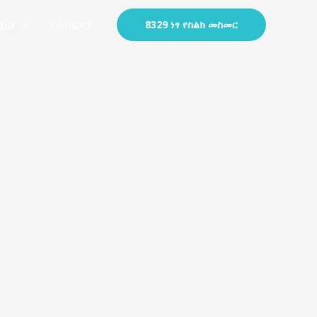
BId
Contact
8329 ነፃ የስልክ መስመር