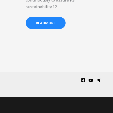
continuously to assure its
sustainability.12
READMORE