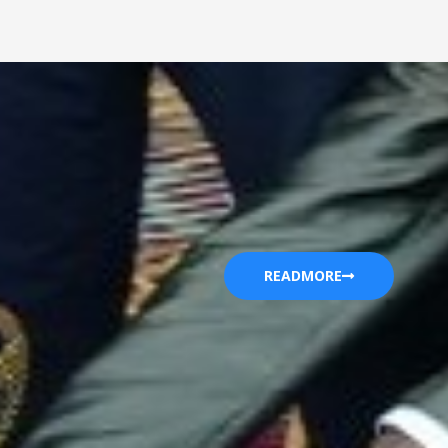
READMORE