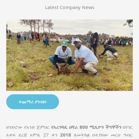
Latest Company News
ተጨማሪ ያንብቡ
ዘንድሮው የአንድ ጀምበር
የአረንጓዴ ዐሻራ
800 ሚሊዮን ችግኞችን
በሃገር
አቀፍ ደረጃ ሀምሌ 27 ቀን
2018
ለመትከል በተያዘው መርሀ ግብር