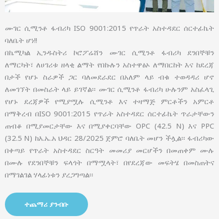
ሙገር ሲሚንቶ ፋብሪካ ISO 9001:2015 የጥራት አስተዳደር ሰርተፊኬት
ባለቤት ሆነ!!
በኬሚካል ኢንዱስትሪ ኮሮፖሬሸን ሙገር ሲሚንቶ ፋብሪካ ደንበኞቹን
ለማርካት፣ ለሀገሪቱ ዘላቂ ልማት የበኩሉን አስተዋፅኦ ለማበርከት እና ከደረጃ
በታች የሆኑ ስራዎች ጋር ባለመደራደር በአለም ላይ ብቁ ተወዳዳሪ ሆኖ
ለመገኘት በመስራት ላይ ይገኛል፡፡ ሙገር ሲሚንቶ ፋብሪካ ሁሉንም አስፈላጊ
የሆኑ ደረጃዎች የሚያሟሉ ሲሚንቶ እና ተዛማጅ ምርቶችን አምርቶ
በማቅረብ በISO 9001:2015 የጥራት አስተዳደር ሰርተፊኬት ጥራታቸውን
ጠብቆ በሚያመርታቸው እና በሚያቀርባቸው OPC (42.5 N) እና PPC
(32.5 N) ከእ.ኤ.አ ህዳር 28/2025 ጀምሮ ባለቤት መሆን ችሏል፡፡ ፋብሪካው
በቀጣይ የጥራት አስተዳደር ስርዓት መመሪያ መርሆችን በመጠቀም ሙሉ
በሙሉ የደንበኞቹን ፍላጎት በማሟላት፣ በየደረጃው መፍትሄ በመስጠትና
በማገልገል ሃላፊነቱን ያረጋግጣል፡፡
ተጨማሪ ያንብቡ