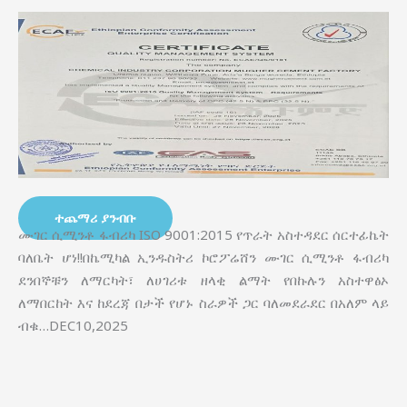
ተጨማሪ ያንብቡ
ሙገር ሲሚንቶ ፋብሪካ ISO 9001:2015 የጥራት አስተዳደር ሰርተፊኬት
ባለቤት ሆነ!!በኬሚካል ኢንዱስትሪ ኮሮፖሬሸን ሙገር ሲሚንቶ ፋብሪካ
ደንበኞቹን ለማርካት፣ ለሀገሪቱ ዘላቂ ልማት የበኩሉን አስተዋፅኦ
ለማበርከት እና ከደረጃ በታች የሆኑ ስራዎች ጋር ባለመደራደር በአለም ላይ
ብቁ…DEC10,2025