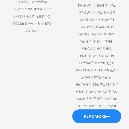
ሚገኘው የቀድሞው
የፋብሪካው ከፍተኛ የስራ
ኢምፔርያል ሆቴል ህንፃ
ሃላፊዎች፣ የአደአ በርጋ
በቅርቡ እንደሚዘዋወር
ወረዳ አስተዳዳሪዎች፣
ስንገልፅ በታላቅ አክብሮት
የኢትዮጵያ መከላከያ
ጋር ነው፡፡
ሰራዊት እና የፋብሪካው
ሰራተኞች በተገኙበት
የተለያዪ ችግኞችን
በፋብሪካው ጊቢ ውስጥ
በማፍላት/በማዘጋጀት
የመትከል ስራ ተከናውኗል፡፡
እንዲሁም በታጠቅ
ቅርንጫፍ የኮርፓሬሸ‍ኑ እና
የፋብሪካው አመራሮች እና
ሰራተኞች ችግኝ የመትከል
ስራው ላይ ተሳትፈዋል።
READMORE