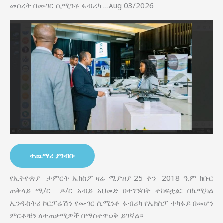
መሰረት በሙገር ሲሚንቶ ፋብሪካ …Aug 03/2026
ተጨማሪ ያንብቡ
የኢትዮጵያ ታምርት ኤክስፖ ዛሬ ሚያዝያ 25 ቀን 2018 ዓ.ም ክቡር
ጠቅላይ ሚ/ር ዶ/ር አብይ አህመድ በተገኙበት ተከፍቷል:: በኬሚካል
ኢንዱስትሪ ኮርፓሬሽን የሙገር ሲሚንቶ ፋብሪካ የኤክስፓ ተካፋይ በመሆን
ምርቶቹን ለተጠቃሚዎች በማስተዋወቅ ይገኛል።