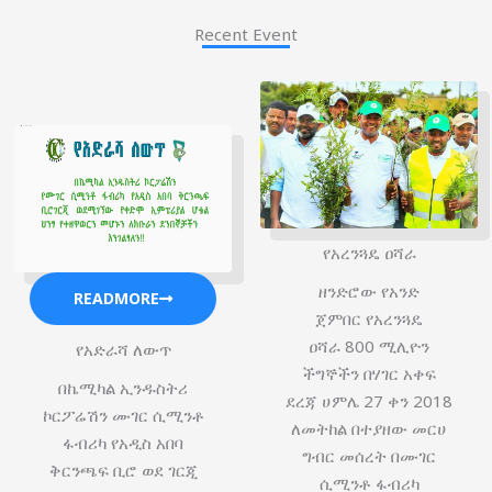
Recent Event
የአረንጓዴ ዐሻራ
ዘንድሮው የአንድ
READMORE
ጀምበር የአረንጓዴ
ዐሻራ 800 ሚሊዮን
የአድራሻ ለውጥ
ችግኞችን በሃገር አቀፍ
በኬሚካል ኢንዱስትሪ
ደረጃ ሀምሌ 27 ቀን 2018
ኮርፖሬሽን ሙገር ሲሚንቶ
ለመትከል በተያዘው መርሀ
ፋብሪካ የአዲስ አበባ
ግብር መሰረት በሙገር
ቅርንጫፍ ቢሮ ወደ ገርጂ
ሲሚንቶ ፋብሪካ