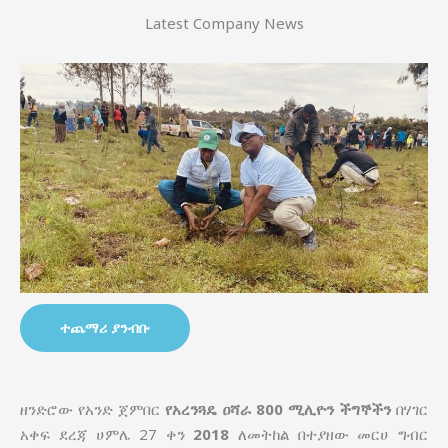
Latest Company News
ተጨማሪ ያንብቡ
ዘንድሮው የአንድ ጀምበር
የአረንጓዴ ዐሻራ
800 ሚሊዮን ችግኞችን
በሃገር
አቀፍ ደረጃ ሀምሌ 27 ቀን
2018
ለመትከል በተያዘው መርሀ ግብር