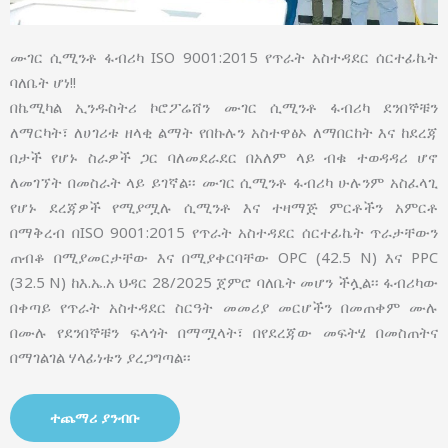
ሙገር ሲሚንቶ ፋብሪካ ISO 9001:2015 የጥራት አስተዳደር ሰርተፊኬት
ባለቤት ሆነ!!
በኬሚካል ኢንዱስትሪ ኮሮፖሬሸን ሙገር ሲሚንቶ ፋብሪካ ደንበኞቹን
ለማርካት፣ ለሀገሪቱ ዘላቂ ልማት የበኩሉን አስተዋፅኦ ለማበርከት እና ከደረጃ
በታች የሆኑ ስራዎች ጋር ባለመደራደር በአለም ላይ ብቁ ተወዳዳሪ ሆኖ
ለመገኘት በመስራት ላይ ይገኛል፡፡ ሙገር ሲሚንቶ ፋብሪካ ሁሉንም አስፈላጊ
የሆኑ ደረጃዎች የሚያሟሉ ሲሚንቶ እና ተዛማጅ ምርቶችን አምርቶ
በማቅረብ በISO 9001:2015 የጥራት አስተዳደር ሰርተፊኬት ጥራታቸውን
ጠብቆ በሚያመርታቸው እና በሚያቀርባቸው OPC (42.5 N) እና PPC
(32.5 N) ከእ.ኤ.አ ህዳር 28/2025 ጀምሮ ባለቤት መሆን ችሏል፡፡ ፋብሪካው
በቀጣይ የጥራት አስተዳደር ስርዓት መመሪያ መርሆችን በመጠቀም ሙሉ
በሙሉ የደንበኞቹን ፍላጎት በማሟላት፣ በየደረጃው መፍትሄ በመስጠትና
በማገልገል ሃላፊነቱን ያረጋግጣል፡፡
ተጨማሪ ያንብቡ