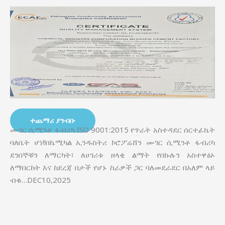
ተጨማሪ ያንብቡ
ሙገር ሲሚንቶ ፋብሪካ ISO 9001:2015 የጥራት አስተዳደር ሰርተፊኬት
ባለቤት ሆነ!!በኬሚካል ኢንዱስትሪ ኮሮፖሬሸን ሙገር ሲሚንቶ ፋብሪካ
ደንበኞቹን ለማርካት፣ ለሀገሪቱ ዘላቂ ልማት የበኩሉን አስተዋፅኦ
ለማበርከት እና ከደረጃ በታች የሆኑ ስራዎች ጋር ባለመደራደር በአለም ላይ
ብቁ…DEC10,2025