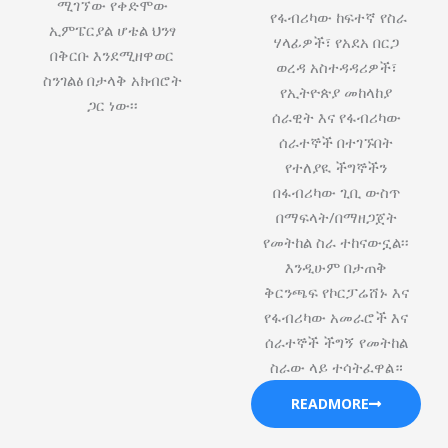
ሚገኘው የቀድሞው
የፋብሪካው ከፍተኛ የስራ
ኢምፔርያል ሆቴል ህንፃ
ሃላፊዎች፣ የአደአ በርጋ
በቅርቡ እንደሚዘዋወር
ወረዳ አስተዳዳሪዎች፣
ስንገልፅ በታላቅ አክብሮት
የኢትዮጵያ መከላከያ
ጋር ነው፡፡
ሰራዊት እና የፋብሪካው
ሰራተኞች በተገኙበት
የተለያዪ ችግኞችን
በፋብሪካው ጊቢ ውስጥ
በማፍላት/በማዘጋጀት
የመትከል ስራ ተከናውኗል፡፡
እንዲሁም በታጠቅ
ቅርንጫፍ የኮርፓሬሸ‍ኑ እና
የፋብሪካው አመራሮች እና
ሰራተኞች ችግኝ የመትከል
ስራው ላይ ተሳትፈዋል።
READMORE