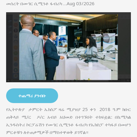
መሰረት በሙገር ሲሚንቶ ፋብሪካ …Aug 03/2026
ተጨማሪ ያንብቡ
የኢትዮጵያ ታምርት ኤክስፖ ዛሬ ሚያዝያ 25 ቀን 2018 ዓ.ም ክቡር
ጠቅላይ ሚ/ር ዶ/ር አብይ አህመድ በተገኙበት ተከፍቷል:: በኬሚካል
ኢንዱስትሪ ኮርፓሬሽን የሙገር ሲሚንቶ ፋብሪካ የኤክስፓ ተካፋይ በመሆን
ምርቶቹን ለተጠቃሚዎች በማስተዋወቅ ይገኛል።