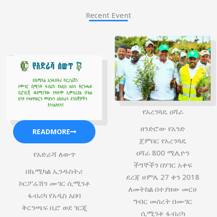
Recent Event
የአረንጓዴ ዐሻራ
ዘንድሮው የአንድ
READMORE
ጀምበር የአረንጓዴ
ዐሻራ 800 ሚሊዮን
የአድራሻ ለውጥ
ችግኞችን በሃገር አቀፍ
በኬሚካል ኢንዱስትሪ
ደረጃ ሀምሌ 27 ቀን 2018
ኮርፖሬሽን ሙገር ሲሚንቶ
ለመትከል በተያዘው መርሀ
ፋብሪካ የአዲስ አበባ
ግብር መሰረት በሙገር
ቅርንጫፍ ቢሮ ወደ ገርጂ
ሲሚንቶ ፋብሪካ