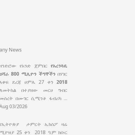
pany News
ዘንድሮው የአንድ ጀምበር
የአረንጓዴ
ዐሻራ
800 ሚሊዮን ችግኞችን
በሃገር
አቀፍ ደረጃ ሀምሌ 27 ቀን
2018
ለመትከል በተያዘው መርሀ ግብር
መሰረት በሙገር ሲሚንቶ ፋብሪካ …
Aug 03/2026
የኢትዮጵያ ታምርት ኤክስፖ ዛሬ
ሚያዝያ 25 ቀን 2018 ዓ.ም ክቡር