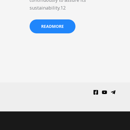
continuously to assure its
sustainability.12
READMORE