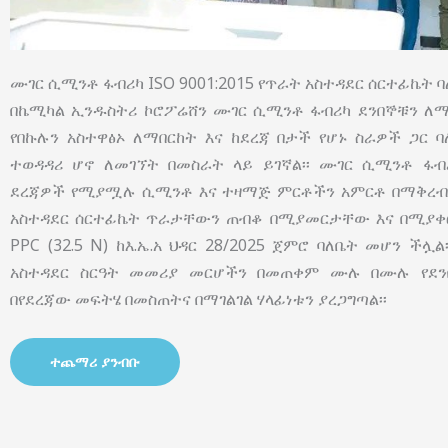
ሙገር ሲሚንቶ ፋብሪካ ISO 9001:2015 የጥራት አስተዳደር ሰርተፊኬት ባለ
በኬሚካል ኢንዱስትሪ ኮሮፖሬሸን ሙገር ሲሚንቶ ፋብሪካ ደንበኞቹን ለማ
የበኩሉን አስተዋፅኦ ለማበርከት እና ከደረጃ በታች የሆኑ ስራዎች ጋር 
ተወዳዳሪ ሆኖ ለመገኘት በመስራት ላይ ይገኛል፡፡ ሙገር ሲሚንቶ ፋብ
ደረጃዎች የሚያሟሉ ሲሚንቶ እና ተዛማጅ ምርቶችን አምርቶ በማቅረብ በ
አስተዳደር ሰርተፊኬት ጥራታቸውን ጠብቆ በሚያመርታቸው እና በሚያቀርባ
PPC (32.5 N) ከእ.ኤ.አ ህዳር 28/2025 ጀምሮ ባለቤት መሆን ችሏ
አስተዳደር ስርዓት መመሪያ መርሆችን በመጠቀም ሙሉ በሙሉ የደን
በየደረጃው መፍትሄ በመስጠትና በማገልገል ሃላፊነቱን ያረጋግጣል፡፡
ተጨማሪ ያንብቡ