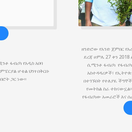
ዘንድሮው የአንድ ጀምበር የአ
ደረጃ ሀምሌ 27 ቀን 201
ንቶ ፋብሪካ የአዲስ አበባ
ሲሚንቶ ፋብሪካ የፋብሪካው
ምፔርያል ሆቴል ህንፃ በቅርቡ
አስተዳዳሪዎች፣ የኢትዮጵ
ብሮት ጋር ነው፡፡
በተገኙበት የተለያዪ ችግኞ
የመትከል ስራ ተከናውኗል፡
የፋብሪካው አመራሮች እና ሰ