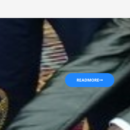
READMORE