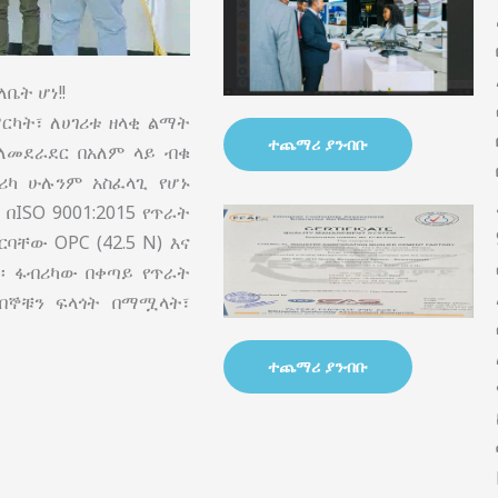
ቤት ሆነ!!
ርካት፣ ለሀገሪቱ ዘላቂ ልማት
ተጨማሪ ያንብቡ
ባለመደራደር በአለም ላይ ብቁ
ሪካ ሁሉንም አስፈላጊ የሆኑ
ISO 9001:2015 የጥራት
ቸው OPC (42.5 N) እና
ል፡፡ ፋብሪካው በቀጣይ የጥራት
በኞቹን ፍላጎት በማሟላት፣
ተጨማሪ ያንብቡ