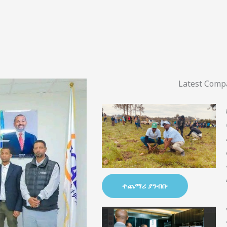
Latest Com
ተጨማሪ ያንብቡ