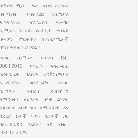
ጠቅላይ ሚ/ር ዶ/ር አብይ አህመድ
በተገኙበት ተከፍቷል:: በኬሚካል
ኢንዱስትሪ ኮርፓሬሽን የሙገር
ሲሚንቶ ፋብሪካ የኤክስፓ ተካፋይ
በመሆን ምርቶቹን ለተጠቃሚዎች
በማስተዋወቅ ይገኛል።
ሙገር ሲሚንቶ ፋብሪካ ISO
9001:2015 የጥራት አስተዳደር
ሰርተፊኬት ባለቤት ሆነ!!በኬሚካል
ኢንዱስትሪ ኮሮፖሬሸን ሙገር
ሲሚንቶ ፋብሪካ ደንበኞቹን
ለማርካት፣ ለሀገሪቱ ዘላቂ ልማት
የበኩሉን አስተዋፅኦ ለማበርከት እና
ከደረጃ በታች የሆኑ ስራዎች ጋር
ባለመደራደር በአለም ላይ ብቁ…
DEC10,2025