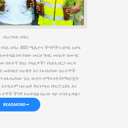
የአረንጓዴ ዐሻራ
ረንጓዴ ዐሻራ 800 ሚሊዮን ችግኞችን በሃገር አቀፍ
8 ለመትከል በተያዘው መርሀ ግብር መሰረት በሙገር
 ከፍተኛ የስራ ሃላፊዎች፣ የአደአ በርጋ ወረዳ
ያ መከላከያ ሰራዊት እና የፋብሪካው ሰራተኞች
ችን በፋብሪካው ጊቢ ውስጥ በማፍላት/በማዘጋጀት
፡ እንዲሁም በታጠቅ ቅርንጫፍ የኮርፓሬሸ‍ኑ እና
ራተኞች ችግኝ የመትከል ስራው ላይ ተሳትፈዋል።
READMORE