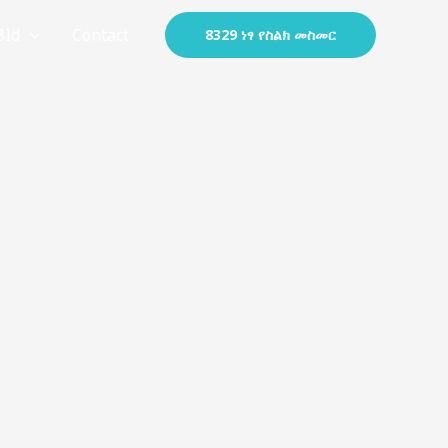
BId
Contact
8329 ነፃ የስልክ መስመር