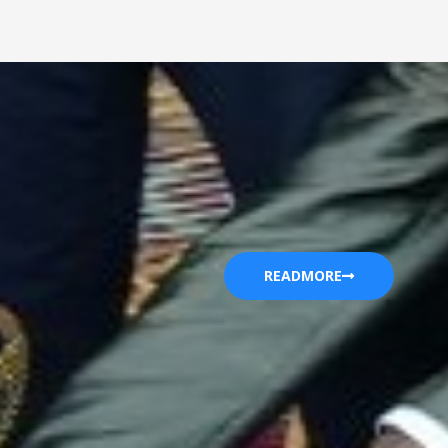
READMORE