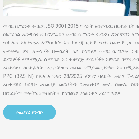
ሙገር ሲሚንቶ ፋብሪካ ISO 9001:2015 የጥራት አስተዳደር ሰርተፊኬት ባለ
በኬሚካል ኢንዱስትሪ ኮሮፖሬሸን ሙገር ሲሚንቶ ፋብሪካ ደንበኞቹን ለማ
የበኩሉን አስተዋፅኦ ለማበርከት እና ከደረጃ በታች የሆኑ ስራዎች ጋር 
ተወዳዳሪ ሆኖ ለመገኘት በመስራት ላይ ይገኛል፡፡ ሙገር ሲሚንቶ ፋብ
ደረጃዎች የሚያሟሉ ሲሚንቶ እና ተዛማጅ ምርቶችን አምርቶ በማቅረብ በ
አስተዳደር ሰርተፊኬት ጥራታቸውን ጠብቆ በሚያመርታቸው እና በሚያቀርባ
PPC (32.5 N) ከእ.ኤ.አ ህዳር 28/2025 ጀምሮ ባለቤት መሆን ችሏ
አስተዳደር ስርዓት መመሪያ መርሆችን በመጠቀም ሙሉ በሙሉ የደን
በየደረጃው መፍትሄ በመስጠትና በማገልገል ሃላፊነቱን ያረጋግጣል፡፡
ተጨማሪ ያንብቡ