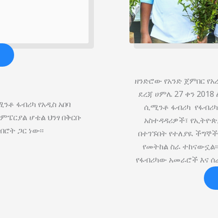
ዘንድሮው የአንድ ጀምበር የአ
ደረጃ ሀምሌ 27 ቀን 201
ንቶ ፋብሪካ የአዲስ አበባ
ሲሚንቶ ፋብሪካ የፋብሪካው
ምፔርያል ሆቴል ህንፃ በቅርቡ
አስተዳዳሪዎች፣ የኢትዮጵ
ብሮት ጋር ነው፡፡
በተገኙበት የተለያዪ ችግኞ
የመትከል ስራ ተከናውኗል፡
የፋብሪካው አመራሮች እና ሰ