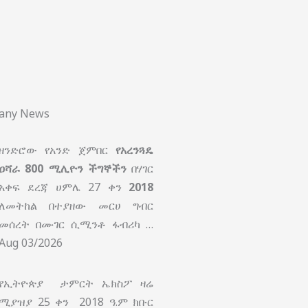
pany News
ዘንድሮው የአንድ ጀምበር
የአረንጓዴ
ዐሻራ
800 ሚሊዮን ችግኞችን
በሃገር
አቀፍ ደረጃ ሀምሌ 27 ቀን
2018
ለመትከል በተያዘው መርሀ ግብር
መሰረት በሙገር ሲሚንቶ ፋብሪካ …
Aug 03/2026
የኢትዮጵያ ታምርት ኤክስፖ ዛሬ
ሚያዝያ 25 ቀን 2018 ዓ.ም ክቡር