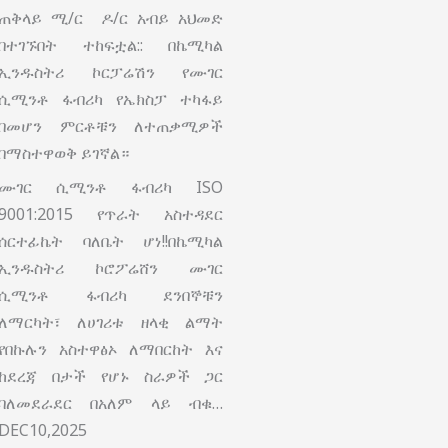
ጠቅላይ ሚ/ር ዶ/ር አብይ አህመድ
በተገኙበት ተከፍቷል:: በኬሚካል
ኢንዱስትሪ ኮርፓሬሽን የሙገር
ሲሚንቶ ፋብሪካ የኤክስፓ ተካፋይ
በመሆን ምርቶቹን ለተጠቃሚዎች
በማስተዋወቅ ይገኛል።
ሙገር ሲሚንቶ ፋብሪካ ISO
9001:2015 የጥራት አስተዳደር
ሰርተፊኬት ባለቤት ሆነ!!በኬሚካል
ኢንዱስትሪ ኮሮፖሬሸን ሙገር
ሲሚንቶ ፋብሪካ ደንበኞቹን
ለማርካት፣ ለሀገሪቱ ዘላቂ ልማት
የበኩሉን አስተዋፅኦ ለማበርከት እና
ከደረጃ በታች የሆኑ ስራዎች ጋር
ባለመደራደር በአለም ላይ ብቁ…
DEC10,2025