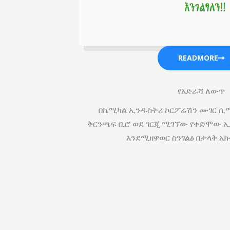
READMORE
የአድራሻ ለውጥ
በኬሚካል ኢንዱስትሪ ኮርፖሬሽን ሙገር ሲሚ
ቅርንጫፍ ቢሮ ወደ ገርጂ ሚገኘው የቀድሞው ኢ
እንደሚዘዋወር ስንገልፅ በታላቅ አክ