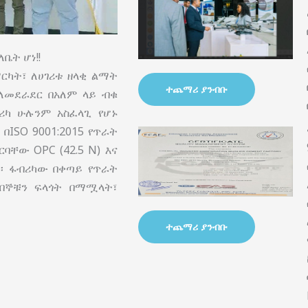
ቤት ሆነ!!
ርካት፣ ለሀገሪቱ ዘላቂ ልማት
ተጨማሪ ያንብቡ
ባለመደራደር በአለም ላይ ብቁ
ሪካ ሁሉንም አስፈላጊ የሆኑ
ISO 9001:2015 የጥራት
ቸው OPC (42.5 N) እና
ል፡፡ ፋብሪካው በቀጣይ የጥራት
በኞቹን ፍላጎት በማሟላት፣
ተጨማሪ ያንብቡ