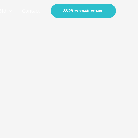
BId
Contact
8329 ነፃ የስልክ መስመር