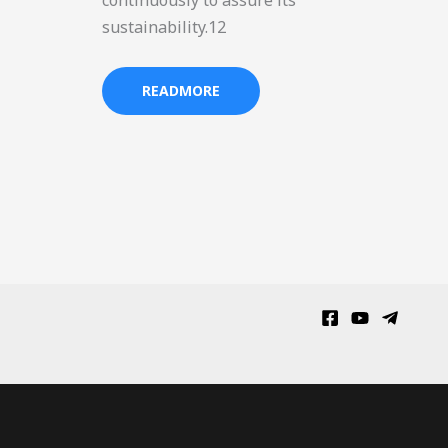
continuously to assure its
sustainability.12
READMORE