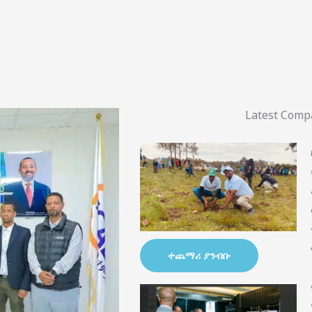
Latest Com
ተጨማሪ ያንብቡ