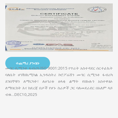
ተጨማሪ ያንብቡ
ሙገር ሲሚንቶ ፋብሪካ ISO 9001:2015 የጥራት አስተዳደር ሰርተፊኬት
ባለቤት ሆነ!!በኬሚካል ኢንዱስትሪ ኮሮፖሬሸን ሙገር ሲሚንቶ ፋብሪካ
ደንበኞቹን ለማርካት፣ ለሀገሪቱ ዘላቂ ልማት የበኩሉን አስተዋፅኦ
ለማበርከት እና ከደረጃ በታች የሆኑ ስራዎች ጋር ባለመደራደር በአለም ላይ
ብቁ…DEC10,2025