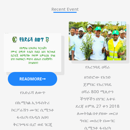
Recent Event
የአረንጓዴ ዐሻራ
ዘንድሮው የአንድ
READMORE
ጀምበር የአረንጓዴ
ዐሻራ 800 ሚሊዮን
የአድራሻ ለውጥ
ችግኞችን በሃገር አቀፍ
በኬሚካል ኢንዱስትሪ
ደረጃ ሀምሌ 27 ቀን 2018
ኮርፖሬሽን ሙገር ሲሚንቶ
ለመትከል በተያዘው መርሀ
ፋብሪካ የአዲስ አበባ
ግብር መሰረት በሙገር
ቅርንጫፍ ቢሮ ወደ ገርጂ
ሲሚንቶ ፋብሪካ