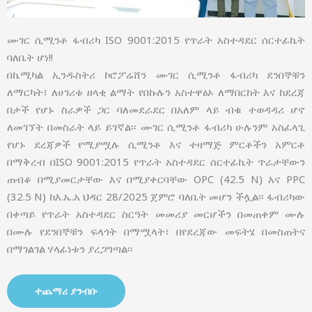
ሙገር ሲሚንቶ ፋብሪካ ISO 9001:2015 የጥራት አስተዳደር ሰርተፊኬት
ባለቤት ሆነ!!
በኬሚካል ኢንዱስትሪ ኮሮፖሬሸን ሙገር ሲሚንቶ ፋብሪካ ደንበኞቹን
ለማርካት፣ ለሀገሪቱ ዘላቂ ልማት የበኩሉን አስተዋፅኦ ለማበርከት እና ከደረጃ
በታች የሆኑ ስራዎች ጋር ባለመደራደር በአለም ላይ ብቁ ተወዳዳሪ ሆኖ
ለመገኘት በመስራት ላይ ይገኛል፡፡ ሙገር ሲሚንቶ ፋብሪካ ሁሉንም አስፈላጊ
የሆኑ ደረጃዎች የሚያሟሉ ሲሚንቶ እና ተዛማጅ ምርቶችን አምርቶ
በማቅረብ በISO 9001:2015 የጥራት አስተዳደር ሰርተፊኬት ጥራታቸውን
ጠብቆ በሚያመርታቸው እና በሚያቀርባቸው OPC (42.5 N) እና PPC
(32.5 N) ከእ.ኤ.አ ህዳር 28/2025 ጀምሮ ባለቤት መሆን ችሏል፡፡ ፋብሪካው
በቀጣይ የጥራት አስተዳደር ስርዓት መመሪያ መርሆችን በመጠቀም ሙሉ
በሙሉ የደንበኞቹን ፍላጎት በማሟላት፣ በየደረጃው መፍትሄ በመስጠትና
በማገልገል ሃላፊነቱን ያረጋግጣል፡፡
ተጨማሪ ያንብቡ