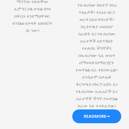
ሚገኘው የቀድሞው
የፋብሪካው ከፍተኛ የስራ
ኢምፔርያል ሆቴል ህንፃ
ሃላፊዎች፣ የአደአ በርጋ
በቅርቡ እንደሚዘዋወር
ወረዳ አስተዳዳሪዎች፣
ስንገልፅ በታላቅ አክብሮት
የኢትዮጵያ መከላከያ
ጋር ነው፡፡
ሰራዊት እና የፋብሪካው
ሰራተኞች በተገኙበት
የተለያዪ ችግኞችን
በፋብሪካው ጊቢ ውስጥ
በማፍላት/በማዘጋጀት
የመትከል ስራ ተከናውኗል፡፡
እንዲሁም በታጠቅ
ቅርንጫፍ የኮርፓሬሸ‍ኑ እና
የፋብሪካው አመራሮች እና
ሰራተኞች ችግኝ የመትከል
ስራው ላይ ተሳትፈዋል።
READMORE