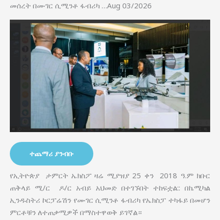
መሰረት በሙገር ሲሚንቶ ፋብሪካ …Aug 03/2026
ተጨማሪ ያንብቡ
የኢትዮጵያ ታምርት ኤክስፖ ዛሬ ሚያዝያ 25 ቀን 2018 ዓ.ም ክቡር
ጠቅላይ ሚ/ር ዶ/ር አብይ አህመድ በተገኙበት ተከፍቷል:: በኬሚካል
ኢንዱስትሪ ኮርፓሬሽን የሙገር ሲሚንቶ ፋብሪካ የኤክስፓ ተካፋይ በመሆን
ምርቶቹን ለተጠቃሚዎች በማስተዋወቅ ይገኛል።