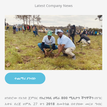
Latest Company News
ተጨማሪ ያንብቡ
ዘንድሮው የአንድ ጀምበር
የአረንጓዴ ዐሻራ
800 ሚሊዮን ችግኞችን
በሃገር
አቀፍ ደረጃ ሀምሌ 27 ቀን
2018
ለመትከል በተያዘው መርሀ ግብር