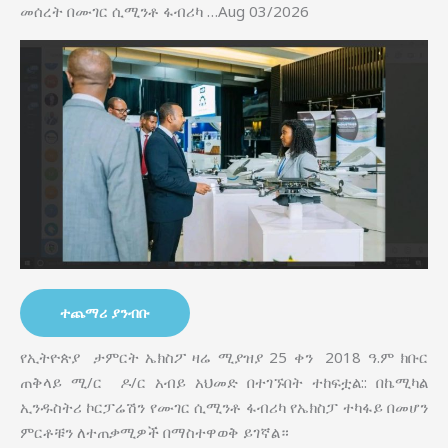
መሰረት በሙገር ሲሚንቶ ፋብሪካ …Aug 03/2026
ተጨማሪ ያንብቡ
የኢትዮጵያ ታምርት ኤክስፖ ዛሬ ሚያዝያ 25 ቀን 2018 ዓ.ም ክቡር
ጠቅላይ ሚ/ር ዶ/ር አብይ አህመድ በተገኙበት ተከፍቷል:: በኬሚካል
ኢንዱስትሪ ኮርፓሬሽን የሙገር ሲሚንቶ ፋብሪካ የኤክስፓ ተካፋይ በመሆን
ምርቶቹን ለተጠቃሚዎች በማስተዋወቅ ይገኛል።