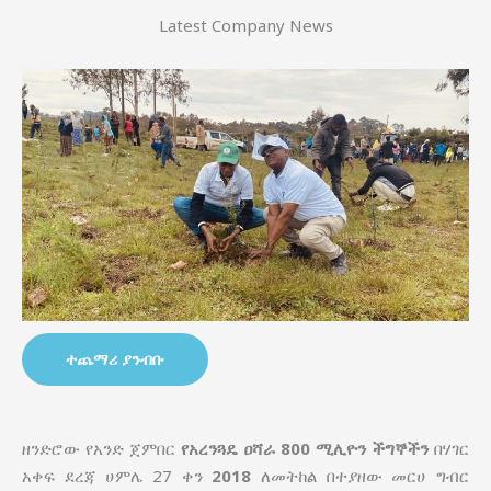
Latest Company News
ተጨማሪ ያንብቡ
ዘንድሮው የአንድ ጀምበር
የአረንጓዴ ዐሻራ
800 ሚሊዮን ችግኞችን
በሃገር
አቀፍ ደረጃ ሀምሌ 27 ቀን
2018
ለመትከል በተያዘው መርሀ ግብር