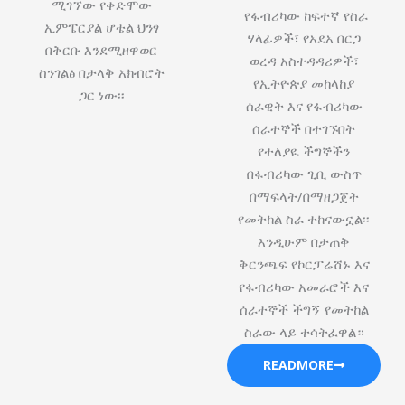
ሚገኘው የቀድሞው
የፋብሪካው ከፍተኛ የስራ
ኢምፔርያል ሆቴል ህንፃ
ሃላፊዎች፣ የአደአ በርጋ
በቅርቡ እንደሚዘዋወር
ወረዳ አስተዳዳሪዎች፣
ስንገልፅ በታላቅ አክብሮት
የኢትዮጵያ መከላከያ
ጋር ነው፡፡
ሰራዊት እና የፋብሪካው
ሰራተኞች በተገኙበት
የተለያዪ ችግኞችን
በፋብሪካው ጊቢ ውስጥ
በማፍላት/በማዘጋጀት
የመትከል ስራ ተከናውኗል፡፡
እንዲሁም በታጠቅ
ቅርንጫፍ የኮርፓሬሸ‍ኑ እና
የፋብሪካው አመራሮች እና
ሰራተኞች ችግኝ የመትከል
ስራው ላይ ተሳትፈዋል።
READMORE