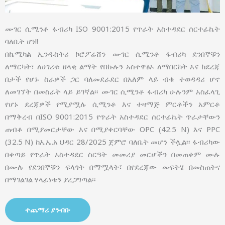
ሙገር ሲሚንቶ ፋብሪካ ISO 9001:2015 የጥራት አስተዳደር ሰርተፊኬት
ባለቤት ሆነ!!
በኬሚካል ኢንዱስትሪ ኮሮፖሬሸን ሙገር ሲሚንቶ ፋብሪካ ደንበኞቹን
ለማርካት፣ ለሀገሪቱ ዘላቂ ልማት የበኩሉን አስተዋፅኦ ለማበርከት እና ከደረጃ
በታች የሆኑ ስራዎች ጋር ባለመደራደር በአለም ላይ ብቁ ተወዳዳሪ ሆኖ
ለመገኘት በመስራት ላይ ይገኛል፡፡ ሙገር ሲሚንቶ ፋብሪካ ሁሉንም አስፈላጊ
የሆኑ ደረጃዎች የሚያሟሉ ሲሚንቶ እና ተዛማጅ ምርቶችን አምርቶ
በማቅረብ በISO 9001:2015 የጥራት አስተዳደር ሰርተፊኬት ጥራታቸውን
ጠብቆ በሚያመርታቸው እና በሚያቀርባቸው OPC (42.5 N) እና PPC
(32.5 N) ከእ.ኤ.አ ህዳር 28/2025 ጀምሮ ባለቤት መሆን ችሏል፡፡ ፋብሪካው
በቀጣይ የጥራት አስተዳደር ስርዓት መመሪያ መርሆችን በመጠቀም ሙሉ
በሙሉ የደንበኞቹን ፍላጎት በማሟላት፣ በየደረጃው መፍትሄ በመስጠትና
በማገልገል ሃላፊነቱን ያረጋግጣል፡፡
ተጨማሪ ያንብቡ