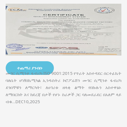
ተጨማሪ ያንብቡ
ሙገር ሲሚንቶ ፋብሪካ ISO 9001:2015 የጥራት አስተዳደር ሰርተፊኬት
ባለቤት ሆነ!!በኬሚካል ኢንዱስትሪ ኮሮፖሬሸን ሙገር ሲሚንቶ ፋብሪካ
ደንበኞቹን ለማርካት፣ ለሀገሪቱ ዘላቂ ልማት የበኩሉን አስተዋፅኦ
ለማበርከት እና ከደረጃ በታች የሆኑ ስራዎች ጋር ባለመደራደር በአለም ላይ
ብቁ…DEC10,2025