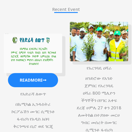
Recent Event
የአረንጓዴ ዐሻራ
ዘንድሮው የአንድ
READMORE
ጀምበር የአረንጓዴ
ዐሻራ 800 ሚሊዮን
የአድራሻ ለውጥ
ችግኞችን በሃገር አቀፍ
በኬሚካል ኢንዱስትሪ
ደረጃ ሀምሌ 27 ቀን 2018
ኮርፖሬሽን ሙገር ሲሚንቶ
ለመትከል በተያዘው መርሀ
ፋብሪካ የአዲስ አበባ
ግብር መሰረት በሙገር
ቅርንጫፍ ቢሮ ወደ ገርጂ
ሲሚንቶ ፋብሪካ