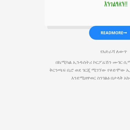
READMORE
የአድራሻ ለውጥ
በኬሚካል ኢንዱስትሪ ኮርፖሬሽን ሙገር ሲሚ
ቅርንጫፍ ቢሮ ወደ ገርጂ ሚገኘው የቀድሞው ኢ
እንደሚዘዋወር ስንገልፅ በታላቅ አክ