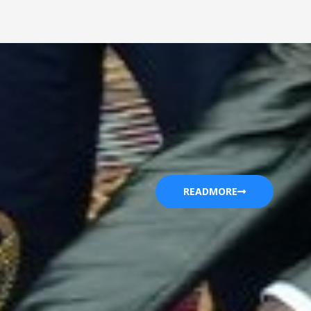
READMORE