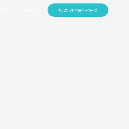
BId
Contact
8329 ነፃ የስልክ መስመር