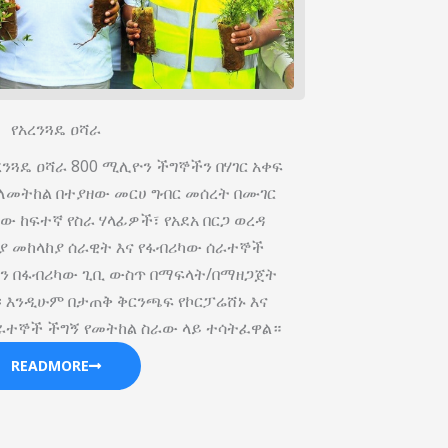
የአረንጓዴ ዐሻራ
ረንጓዴ ዐሻራ 800 ሚሊዮን ችግኞችን በሃገር አቀፍ
8 ለመትከል በተያዘው መርሀ ግብር መሰረት በሙገር
 ከፍተኛ የስራ ሃላፊዎች፣ የአደአ በርጋ ወረዳ
ያ መከላከያ ሰራዊት እና የፋብሪካው ሰራተኞች
ችን በፋብሪካው ጊቢ ውስጥ በማፍላት/በማዘጋጀት
፡ እንዲሁም በታጠቅ ቅርንጫፍ የኮርፓሬሸ‍ኑ እና
ራተኞች ችግኝ የመትከል ስራው ላይ ተሳትፈዋል።
READMORE