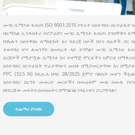
ሙገር ሲሚንቶ ፋብሪካ ISO 9001:2015 የጥራት አስተዳደር ሰርተፊኬት ባለ
በኬሚካል ኢንዱስትሪ ኮሮፖሬሸን ሙገር ሲሚንቶ ፋብሪካ ደንበኞቹን ለማ
የበኩሉን አስተዋፅኦ ለማበርከት እና ከደረጃ በታች የሆኑ ስራዎች ጋር 
ተወዳዳሪ ሆኖ ለመገኘት በመስራት ላይ ይገኛል፡፡ ሙገር ሲሚንቶ ፋብ
ደረጃዎች የሚያሟሉ ሲሚንቶ እና ተዛማጅ ምርቶችን አምርቶ በማቅረብ በ
አስተዳደር ሰርተፊኬት ጥራታቸውን ጠብቆ በሚያመርታቸው እና በሚያቀርባ
PPC (32.5 N) ከእ.ኤ.አ ህዳር 28/2025 ጀምሮ ባለቤት መሆን ችሏ
አስተዳደር ስርዓት መመሪያ መርሆችን በመጠቀም ሙሉ በሙሉ የደን
በየደረጃው መፍትሄ በመስጠትና በማገልገል ሃላፊነቱን ያረጋግጣል፡፡
ተጨማሪ ያንብቡ