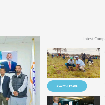
Latest Com
ተጨማሪ ያንብቡ