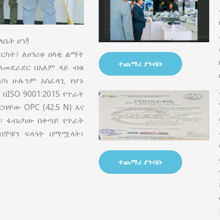
ቤት ሆነ!!
ርካት፣ ለሀገሪቱ ዘላቂ ልማት
ተጨማሪ ያንብቡ
ባለመደራደር በአለም ላይ ብቁ
ሪካ ሁሉንም አስፈላጊ የሆኑ
ISO 9001:2015 የጥራት
ቸው OPC (42.5 N) እና
ል፡፡ ፋብሪካው በቀጣይ የጥራት
በኞቹን ፍላጎት በማሟላት፣
ተጨማሪ ያንብቡ