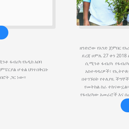
ዘንድሮው የአንድ ጀምበር የአ
ደረጃ ሀምሌ 27 ቀን 201
ንቶ ፋብሪካ የአዲስ አበባ
ሲሚንቶ ፋብሪካ የፋብሪካው
ምፔርያል ሆቴል ህንፃ በቅርቡ
አስተዳዳሪዎች፣ የኢትዮጵ
ብሮት ጋር ነው፡፡
በተገኙበት የተለያዪ ችግኞ
የመትከል ስራ ተከናውኗል፡
የፋብሪካው አመራሮች እና ሰ