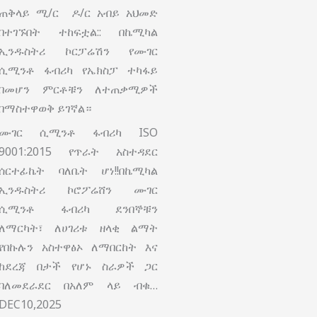
ጠቅላይ ሚ/ር ዶ/ር አብይ አህመድ
በተገኙበት ተከፍቷል:: በኬሚካል
ኢንዱስትሪ ኮርፓሬሽን የሙገር
ሲሚንቶ ፋብሪካ የኤክስፓ ተካፋይ
በመሆን ምርቶቹን ለተጠቃሚዎች
በማስተዋወቅ ይገኛል።
ሙገር ሲሚንቶ ፋብሪካ ISO
9001:2015 የጥራት አስተዳደር
ሰርተፊኬት ባለቤት ሆነ!!በኬሚካል
ኢንዱስትሪ ኮሮፖሬሸን ሙገር
ሲሚንቶ ፋብሪካ ደንበኞቹን
ለማርካት፣ ለሀገሪቱ ዘላቂ ልማት
የበኩሉን አስተዋፅኦ ለማበርከት እና
ከደረጃ በታች የሆኑ ስራዎች ጋር
ባለመደራደር በአለም ላይ ብቁ…
DEC10,2025