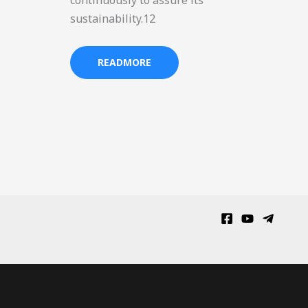
continuously to assure its
sustainability.12
READMORE