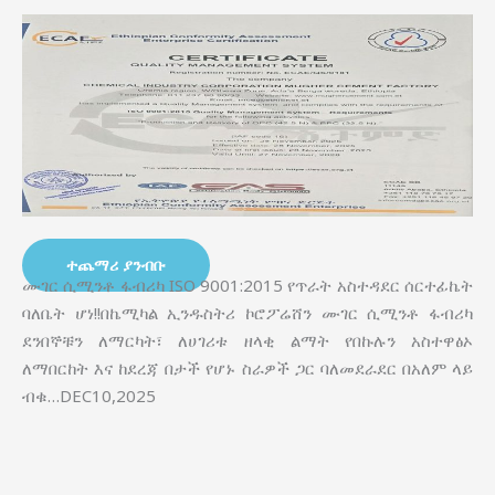
ተጨማሪ ያንብቡ
ሙገር ሲሚንቶ ፋብሪካ ISO 9001:2015 የጥራት አስተዳደር ሰርተፊኬት
ባለቤት ሆነ!!በኬሚካል ኢንዱስትሪ ኮሮፖሬሸን ሙገር ሲሚንቶ ፋብሪካ
ደንበኞቹን ለማርካት፣ ለሀገሪቱ ዘላቂ ልማት የበኩሉን አስተዋፅኦ
ለማበርከት እና ከደረጃ በታች የሆኑ ስራዎች ጋር ባለመደራደር በአለም ላይ
ብቁ…DEC10,2025