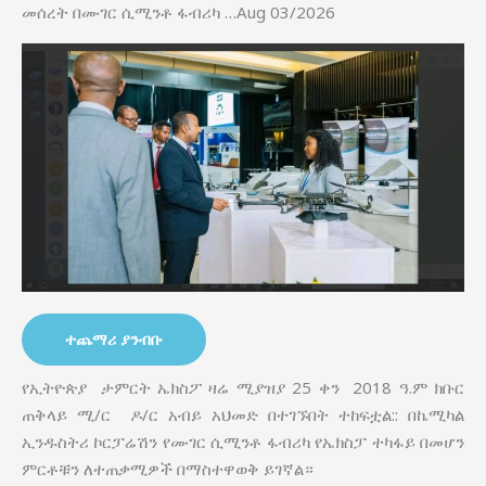
መሰረት በሙገር ሲሚንቶ ፋብሪካ …Aug 03/2026
ተጨማሪ ያንብቡ
የኢትዮጵያ ታምርት ኤክስፖ ዛሬ ሚያዝያ 25 ቀን 2018 ዓ.ም ክቡር
ጠቅላይ ሚ/ር ዶ/ር አብይ አህመድ በተገኙበት ተከፍቷል:: በኬሚካል
ኢንዱስትሪ ኮርፓሬሽን የሙገር ሲሚንቶ ፋብሪካ የኤክስፓ ተካፋይ በመሆን
ምርቶቹን ለተጠቃሚዎች በማስተዋወቅ ይገኛል።