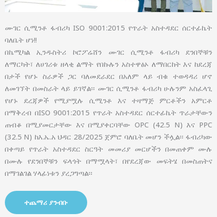
ሙገር ሲሚንቶ ፋብሪካ ISO 9001:2015 የጥራት አስተዳደር ሰርተፊኬት
ባለቤት ሆነ!!
በኬሚካል ኢንዱስትሪ ኮሮፖሬሸን ሙገር ሲሚንቶ ፋብሪካ ደንበኞቹን
ለማርካት፣ ለሀገሪቱ ዘላቂ ልማት የበኩሉን አስተዋፅኦ ለማበርከት እና ከደረጃ
በታች የሆኑ ስራዎች ጋር ባለመደራደር በአለም ላይ ብቁ ተወዳዳሪ ሆኖ
ለመገኘት በመስራት ላይ ይገኛል፡፡ ሙገር ሲሚንቶ ፋብሪካ ሁሉንም አስፈላጊ
የሆኑ ደረጃዎች የሚያሟሉ ሲሚንቶ እና ተዛማጅ ምርቶችን አምርቶ
በማቅረብ በISO 9001:2015 የጥራት አስተዳደር ሰርተፊኬት ጥራታቸውን
ጠብቆ በሚያመርታቸው እና በሚያቀርባቸው OPC (42.5 N) እና PPC
(32.5 N) ከእ.ኤ.አ ህዳር 28/2025 ጀምሮ ባለቤት መሆን ችሏል፡፡ ፋብሪካው
በቀጣይ የጥራት አስተዳደር ስርዓት መመሪያ መርሆችን በመጠቀም ሙሉ
በሙሉ የደንበኞቹን ፍላጎት በማሟላት፣ በየደረጃው መፍትሄ በመስጠትና
በማገልገል ሃላፊነቱን ያረጋግጣል፡፡
ተጨማሪ ያንብቡ