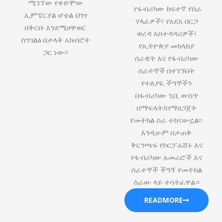
ሚገኘው የቀድሞው
የፋብሪካው ከፍተኛ የስራ
ኢምፔርያል ሆቴል ህንፃ
ሃላፊዎች፣ የአደአ በርጋ
በቅርቡ እንደሚዘዋወር
ወረዳ አስተዳዳሪዎች፣
ስንገልፅ በታላቅ አክብሮት
የኢትዮጵያ መከላከያ
ጋር ነው፡፡
ሰራዊት እና የፋብሪካው
ሰራተኞች በተገኙበት
የተለያዪ ችግኞችን
በፋብሪካው ጊቢ ውስጥ
በማፍላት/በማዘጋጀት
የመትከል ስራ ተከናውኗል፡፡
እንዲሁም በታጠቅ
ቅርንጫፍ የኮርፓሬሸ‍ኑ እና
የፋብሪካው አመራሮች እና
ሰራተኞች ችግኝ የመትከል
ስራው ላይ ተሳትፈዋል።
READMORE