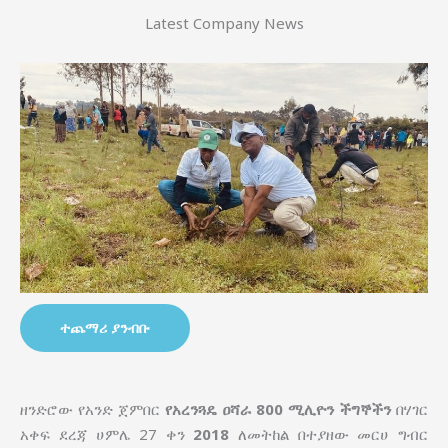
Latest Company News
ተጨማሪ ያንብቡ
ዘንድሮው የአንድ ጀምበር
የአረንጓዴ ዐሻራ
800 ሚሊዮን ችግኞችን
በሃገር
አቀፍ ደረጃ ሀምሌ 27 ቀን
2018
ለመትከል በተያዘው መርሀ ግብር