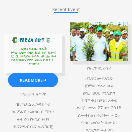
Recent Event
የአረንጓዴ ዐሻራ
ዘንድሮው የአንድ
READMORE
ጀምበር የአረንጓዴ
ዐሻራ 800 ሚሊዮን
የአድራሻ ለውጥ
ችግኞችን በሃገር አቀፍ
በኬሚካል ኢንዱስትሪ
ደረጃ ሀምሌ 27 ቀን 2018
ኮርፖሬሽን ሙገር ሲሚንቶ
ለመትከል በተያዘው መርሀ
ፋብሪካ የአዲስ አበባ
ግብር መሰረት በሙገር
ቅርንጫፍ ቢሮ ወደ ገርጂ
ሲሚንቶ ፋብሪካ