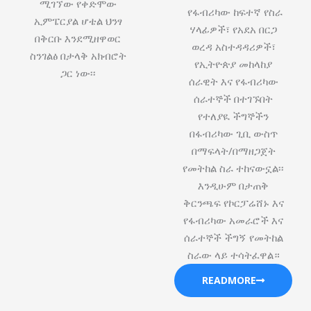
ሚገኘው የቀድሞው
የፋብሪካው ከፍተኛ የስራ
ኢምፔርያል ሆቴል ህንፃ
ሃላፊዎች፣ የአደአ በርጋ
በቅርቡ እንደሚዘዋወር
ወረዳ አስተዳዳሪዎች፣
ስንገልፅ በታላቅ አክብሮት
የኢትዮጵያ መከላከያ
ጋር ነው፡፡
ሰራዊት እና የፋብሪካው
ሰራተኞች በተገኙበት
የተለያዪ ችግኞችን
በፋብሪካው ጊቢ ውስጥ
በማፍላት/በማዘጋጀት
የመትከል ስራ ተከናውኗል፡፡
እንዲሁም በታጠቅ
ቅርንጫፍ የኮርፓሬሸ‍ኑ እና
የፋብሪካው አመራሮች እና
ሰራተኞች ችግኝ የመትከል
ስራው ላይ ተሳትፈዋል።
READMORE