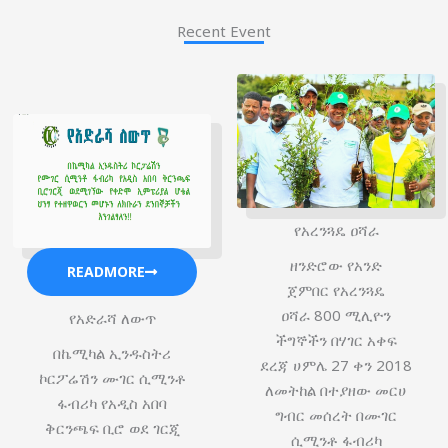
Recent Event
የአረንጓዴ ዐሻራ
ዘንድሮው የአንድ
READMORE
ጀምበር የአረንጓዴ
ዐሻራ 800 ሚሊዮን
የአድራሻ ለውጥ
ችግኞችን በሃገር አቀፍ
በኬሚካል ኢንዱስትሪ
ደረጃ ሀምሌ 27 ቀን 2018
ኮርፖሬሽን ሙገር ሲሚንቶ
ለመትከል በተያዘው መርሀ
ፋብሪካ የአዲስ አበባ
ግብር መሰረት በሙገር
ቅርንጫፍ ቢሮ ወደ ገርጂ
ሲሚንቶ ፋብሪካ