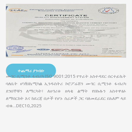
ተጨማሪ ያንብቡ
ሙገር ሲሚንቶ ፋብሪካ ISO 9001:2015 የጥራት አስተዳደር ሰርተፊኬት
ባለቤት ሆነ!!በኬሚካል ኢንዱስትሪ ኮሮፖሬሸን ሙገር ሲሚንቶ ፋብሪካ
ደንበኞቹን ለማርካት፣ ለሀገሪቱ ዘላቂ ልማት የበኩሉን አስተዋፅኦ
ለማበርከት እና ከደረጃ በታች የሆኑ ስራዎች ጋር ባለመደራደር በአለም ላይ
ብቁ…DEC10,2025