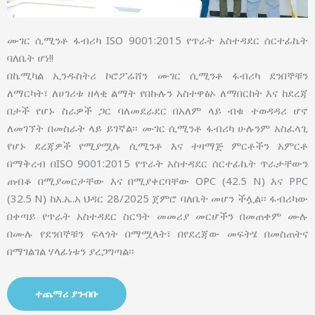
ሙገር ሲሚንቶ ፋብሪካ ISO 9001:2015 የጥራት አስተዳደር ሰርተፊኬት
ባለቤት ሆነ!!
በኬሚካል ኢንዱስትሪ ኮሮፖሬሸን ሙገር ሲሚንቶ ፋብሪካ ደንበኞቹን
ለማርካት፣ ለሀገሪቱ ዘላቂ ልማት የበኩሉን አስተዋፅኦ ለማበርከት እና ከደረጃ
በታች የሆኑ ስራዎች ጋር ባለመደራደር በአለም ላይ ብቁ ተወዳዳሪ ሆኖ
ለመገኘት በመስራት ላይ ይገኛል፡፡ ሙገር ሲሚንቶ ፋብሪካ ሁሉንም አስፈላጊ
የሆኑ ደረጃዎች የሚያሟሉ ሲሚንቶ እና ተዛማጅ ምርቶችን አምርቶ
በማቅረብ በISO 9001:2015 የጥራት አስተዳደር ሰርተፊኬት ጥራታቸውን
ጠብቆ በሚያመርታቸው እና በሚያቀርባቸው OPC (42.5 N) እና PPC
(32.5 N) ከእ.ኤ.አ ህዳር 28/2025 ጀምሮ ባለቤት መሆን ችሏል፡፡ ፋብሪካው
በቀጣይ የጥራት አስተዳደር ስርዓት መመሪያ መርሆችን በመጠቀም ሙሉ
በሙሉ የደንበኞቹን ፍላጎት በማሟላት፣ በየደረጃው መፍትሄ በመስጠትና
በማገልገል ሃላፊነቱን ያረጋግጣል፡፡
ተጨማሪ ያንብቡ