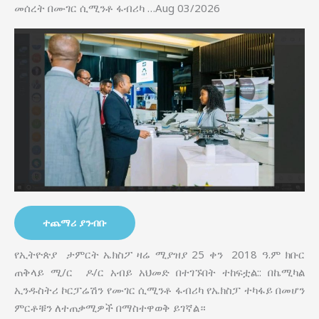
መሰረት በሙገር ሲሚንቶ ፋብሪካ …Aug 03/2026
ተጨማሪ ያንብቡ
የኢትዮጵያ ታምርት ኤክስፖ ዛሬ ሚያዝያ 25 ቀን 2018 ዓ.ም ክቡር
ጠቅላይ ሚ/ር ዶ/ር አብይ አህመድ በተገኙበት ተከፍቷል:: በኬሚካል
ኢንዱስትሪ ኮርፓሬሽን የሙገር ሲሚንቶ ፋብሪካ የኤክስፓ ተካፋይ በመሆን
ምርቶቹን ለተጠቃሚዎች በማስተዋወቅ ይገኛል።