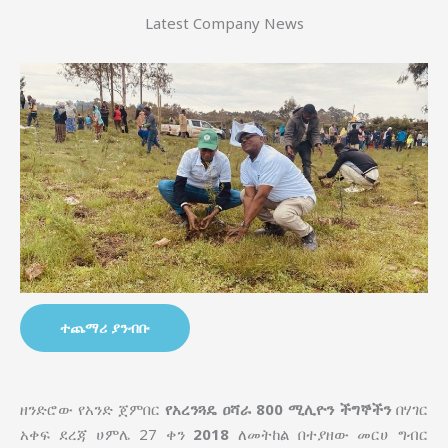
Latest Company News
ተጨማሪ ያንብቡ
ዘንድሮው የአንድ ጀምበር
የአረንጓዴ ዐሻራ
800 ሚሊዮን ችግኞችን
በሃገር
አቀፍ ደረጃ ሀምሌ 27 ቀን
2018
ለመትከል በተያዘው መርሀ ግብር