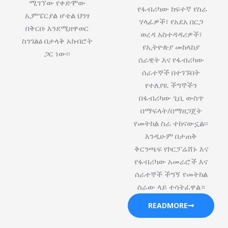
ሚገኘው የቀድሞው
የፋብሪካው ከፍተኛ የስራ
ኢምፔርያል ሆቴል ህንፃ
ሃላፊዎች፣ የአደአ በርጋ
በቅርቡ እንደሚዘዋወር
ወረዳ አስተዳዳሪዎች፣
ስንገልፅ በታላቅ አክብሮት
የኢትዮጵያ መከላከያ
ጋር ነው፡፡
ሰራዊት እና የፋብሪካው
ሰራተኞች በተገኙበት
የተለያዪ ችግኞችን
በፋብሪካው ጊቢ ውስጥ
በማፍላት/በማዘጋጀት
የመትከል ስራ ተከናውኗል፡፡
እንዲሁም በታጠቅ
ቅርንጫፍ የኮርፓሬሸ‍ኑ እና
የፋብሪካው አመራሮች እና
ሰራተኞች ችግኝ የመትከል
ስራው ላይ ተሳትፈዋል።
READMORE