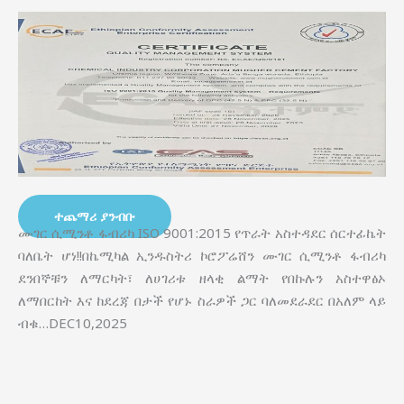
ተጨማሪ ያንብቡ
ሙገር ሲሚንቶ ፋብሪካ ISO 9001:2015 የጥራት አስተዳደር ሰርተፊኬት
ባለቤት ሆነ!!በኬሚካል ኢንዱስትሪ ኮሮፖሬሸን ሙገር ሲሚንቶ ፋብሪካ
ደንበኞቹን ለማርካት፣ ለሀገሪቱ ዘላቂ ልማት የበኩሉን አስተዋፅኦ
ለማበርከት እና ከደረጃ በታች የሆኑ ስራዎች ጋር ባለመደራደር በአለም ላይ
ብቁ…DEC10,2025