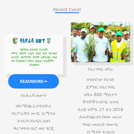
Recent Event
የአረንጓዴ ዐሻራ
ዘንድሮው የአንድ
READMORE
ጀምበር የአረንጓዴ
ዐሻራ 800 ሚሊዮን
የአድራሻ ለውጥ
ችግኞችን በሃገር አቀፍ
በኬሚካል ኢንዱስትሪ
ደረጃ ሀምሌ 27 ቀን 2018
ኮርፖሬሽን ሙገር ሲሚንቶ
ለመትከል በተያዘው መርሀ
ፋብሪካ የአዲስ አበባ
ግብር መሰረት በሙገር
ቅርንጫፍ ቢሮ ወደ ገርጂ
ሲሚንቶ ፋብሪካ