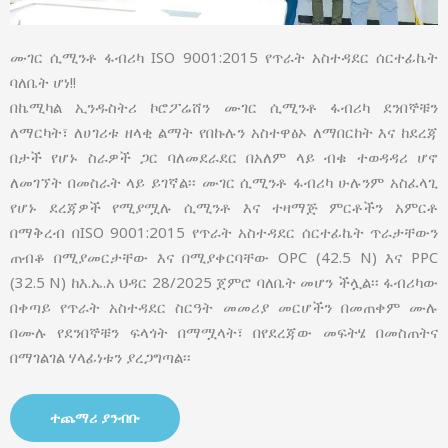
ሙገር ሲሚንቶ ፋብሪካ ISO 9001:2015 የጥራት አስተዳደር ሰርተፊኬት
ባለቤት ሆነ!!
በኬሚካል ኢንዱስትሪ ኮሮፖሬሸን ሙገር ሲሚንቶ ፋብሪካ ደንበኞቹን
ለማርካት፣ ለሀገሪቱ ዘላቂ ልማት የበኩሉን አስተዋፅኦ ለማበርከት እና ከደረጃ
በታች የሆኑ ስራዎች ጋር ባለመደራደር በአለም ላይ ብቁ ተወዳዳሪ ሆኖ
ለመገኘት በመስራት ላይ ይገኛል፡፡ ሙገር ሲሚንቶ ፋብሪካ ሁሉንም አስፈላጊ
የሆኑ ደረጃዎች የሚያሟሉ ሲሚንቶ እና ተዛማጅ ምርቶችን አምርቶ
በማቅረብ በISO 9001:2015 የጥራት አስተዳደር ሰርተፊኬት ጥራታቸውን
ጠብቆ በሚያመርታቸው እና በሚያቀርባቸው OPC (42.5 N) እና PPC
(32.5 N) ከእ.ኤ.አ ህዳር 28/2025 ጀምሮ ባለቤት መሆን ችሏል፡፡ ፋብሪካው
በቀጣይ የጥራት አስተዳደር ስርዓት መመሪያ መርሆችን በመጠቀም ሙሉ
በሙሉ የደንበኞቹን ፍላጎት በማሟላት፣ በየደረጃው መፍትሄ በመስጠትና
በማገልገል ሃላፊነቱን ያረጋግጣል፡፡
ተጨማሪ ያንብቡ