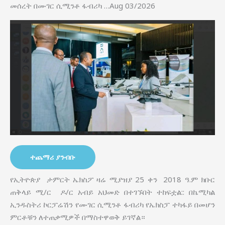
መሰረት በሙገር ሲሚንቶ ፋብሪካ …Aug 03/2026
ተጨማሪ ያንብቡ
የኢትዮጵያ ታምርት ኤክስፖ ዛሬ ሚያዝያ 25 ቀን 2018 ዓ.ም ክቡር
ጠቅላይ ሚ/ር ዶ/ር አብይ አህመድ በተገኙበት ተከፍቷል:: በኬሚካል
ኢንዱስትሪ ኮርፓሬሽን የሙገር ሲሚንቶ ፋብሪካ የኤክስፓ ተካፋይ በመሆን
ምርቶቹን ለተጠቃሚዎች በማስተዋወቅ ይገኛል።